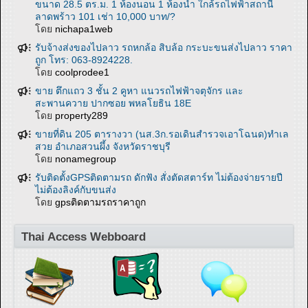
ขนาด 28.5 ตร.ม. 1 ห้องนอน 1 ห้องน้ำ ใกล้รถไฟฟ้าสถานี
ลาดพร้าว 101 เช่า 10,000 บาท/?
โดย
nichapa1web
รับจ้างส่งของไปลาว รถหกล้อ สิบล้อ กระบะขนส่งไปลาว ราคา
ถูก โทร: 063-8924228.
โดย
coolprodee1
ขาย ตึกแถว 3 ชั้น 2 คูหา แนวรถไฟฟ้าจตุจักร และ
สะพานควาย ปากซอย พหลโยธิน 18E
โดย
property289
ขายที่ดิน 205 ตารางวา (นส.3ก.รอเดินสำรวจเอาโฉนด)ทำเล
สวย อำเภอสวนผึ้ง จังหวัดราชบุรี
โดย
nonamegroup
รับติดตั้งGPSติดตามรถ ดักฟัง สั่งตัดสตาร์ท ไม่ต้องจ่ายรายปี
ไม่ต้องลิงค์กับขนส่ง
โดย
gpsติดตามรถราคาถูก
Thai Access Webboard