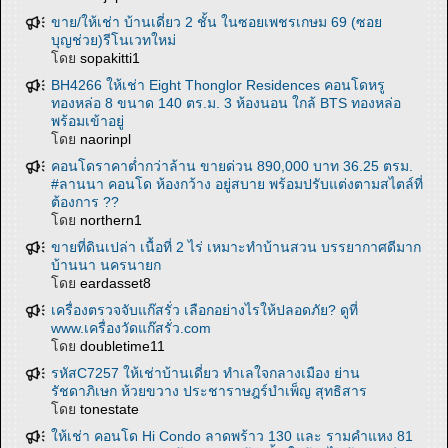
ขาย/ให้เช่า บ้านเดี่ยว 2 ชั้น ในซอยเพชรเกษม 69 (ซอย
บุญช่วย)รีโนเวทใหม่
โดย
sopakitti1
BH4266 ให้เช่า Eight Thonglor Residences คอนโดหรู
ทองหล่อ 8 ขนาด 140 ตร.ม. 3 ห้องนอน ใกล้ BTS ทองหล่อ
พร้อมเข้าอยู่
โดย
naorinpl
คอนโดราคาต่ำกว่าล้าน ขายด่วน 890,000 บาท 36.25 ตรม.
#ลานนา คอนโด ห้องกว้าง อยู่สบาย พร้อมปรับแต่งตามสไตล์ที่
ต้องการ ??
โดย
northern1
ขายที่ดินเปล่า เนื้อที่ 2 ไร่ เหมาะทำบ้านสวน บรรยากาศดีมาก
บ้านนา นครนายก
โดย
eardasset8
เครื่องตรวจจับแก๊สรั่ว เลือกอย่างไรให้ปลอดภัย? ดูที่
www.เครื่องวัดแก๊สรั่ว.com
โดย
doubletime11
รหัสC7257 ให้เช่าบ้านเดี่ยว ทำเลใจกลางเมือง ย่าน
รัชดาภิเษก ห้วยขวาง ประชาราษฎร์บำเพ็ญ สุทธิสาร
โดย
tonestate
ให้เช่า คอนโด Hi Condo ลาดพร้าว 130 และ รามคำแหง 81