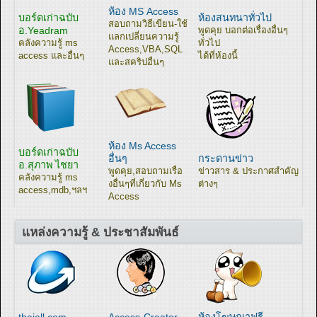
ห้อง MS Access
บอร์ดเก่าฉบับ
ห้องสนทนาทั่วไป
สอบถามวิธีเขียน-ใช้
อ.Yeadram
พูดคุย บอกต่อเรื่องอื่นๆ
แลกเปลี่ยนความรู้
คลังความรู้ ms
ทั่วไป
Access,VBA,SQL
access และอื่นๆ
ได้ที่ห้องนี้
และสคริปอื่นๆ
ห้อง Ms Access
บอร์ดเก่าฉบับ
อื่นๆ
กระดานข่าว
อ.สุภาพ ไชยา
พูดคุย,สอบถามเรื่อ
ข่าวสาร & ประกาศสำคัญ
คลังความรู้ ms
งอื่นๆที่เกี่ยวกับ Ms
ต่างๆ
access,mdb,ฯลฯ
Access
แหล่งความรู้ & ประชาสัมพันธ์
thaiall.com
Access-Creator
ห้องโฆษณาฟรี