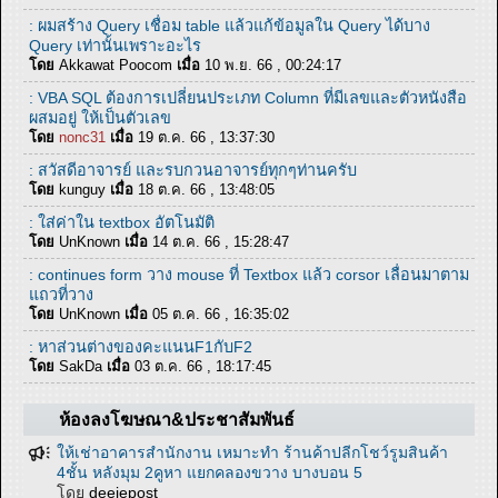
: ผมสร้าง Query เชื่อม table แล้วแก้ข้อมูลใน Query ได้บาง
Query เท่านั้นเพราะอะไร
โดย
Akkawat Poocom
เมื่อ
10 พ.ย. 66 , 00:24:17
: VBA SQL ต้องการเปลี่ยนประเภท Column ที่มีเลขและตัวหนังสือ
ผสมอยู่ ให้เป็นตัวเลข
โดย
nonc31
เมื่อ
19 ต.ค. 66 , 13:37:30
: สวัสดีอาจารย์ และรบกวนอาจารย์ทุกๆท่านครับ
โดย
kunguy
เมื่อ
18 ต.ค. 66 , 13:48:05
: ใส่ค่าใน textbox อัตโนมัติ
โดย
UnKnown
เมื่อ
14 ต.ค. 66 , 15:28:47
: continues form วาง mouse ที่ Textbox แล้ว corsor เลื่อนมาตาม
แถวที่วาง
โดย
UnKnown
เมื่อ
05 ต.ค. 66 , 16:35:02
: หาส่วนต่างของคะแนนF1กับF2
โดย
SakDa
เมื่อ
03 ต.ค. 66 , 18:17:45
ห้องลงโฆษณา&ประชาสัมพันธ์
ให้เช่าอาคารสำนักงาน เหมาะทำ ร้านค้าปลีกโชว์รูมสินค้า
4ชั้น หลังมุม 2คูหา แยกคลองขวาง บางบอน 5
โดย
deejepost