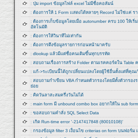
: ปุ่ม import ข้อมูลไฟล์ excel ไม่มีชื่อคอลัมน์
: ต้องการให้ 1 Form เเสดงได้หลายๆ Record ไม่ใช่เเค่ 
: ต้องการเก็บข้อมูลโดยเมื่อ autonumber ครบ 100 ให้เริ่
อัตโนมัติ
: ต้องการให้วินาทีไม่เท่ากัน
: ต้องการดึงข้อมูลรายการก่อนหน้ามาครับ
: dlookup แล้วมีแต่ชื่อคนเดิมขึ้นทุกบรรทัด
: สอบถามเรื่องการสร้าง Folder ตามเรคคอร์ดใน Table ค
: แก้->ระเบียนนี้ได้ถูกเปลี่ยนแปลงโดยผู้ใช้อื่นตั้งแต่ที่คุณเ
: สอบถามกำเขียน VBA กำหนดตัวกรองโดยมีตั้งตัวกรอง
ย่อย
: คิดวันลาสะสมครึ่งวันไม่ได้
: main form มี unbound combo box อยากให้ใน sub form ก
: ขอสอบถามคำสั่ง SQL Select Data
: เกิด Run-time error '-2147417848 (80010108)'
: กรองข้อมูล filter 3 เงื่อนไข criterias on form บนฟอร์