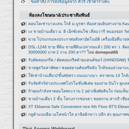
: ขอคำสั่ง การส่งข้อมูลจาก คิวรี่ เข้าตารางค่ะ
ห้องลงโฆษณา&ประชาสัมพันธ์
คอนโดเช่าบางเเสน ใกล้ ม.บูรพา ห้องสวยเดินทางง่าย 
cx ขายบ้านเดี่ยว ม. ดิ เอ็กซ์เทนโซ เลียบวารี หนองจอก T
ขาย โปรแกรมลงประกาศอสังหาอัตโนมัติ เครื่องมือที่นายหน้
DSL-1248 ขาย ที่ดิน ขายที่ดินเปล่าถมแล้ว 200 ตร.ว. 
30000000 บาท 2 งาน 200 ตา??
โดย
domepost66
รับตัดคอนกรีต / ตัดคอนกรีตด้วยแฮนด์ซอว์ (HANDSAW) 
ขายพูลวิลล่าพัทยา ซอยสยามคันทรีคลับ ใกล้ขอบอ่างมา
ให้เช่าบ้านเดี่ยว2ชั้น66ตรว.ถนนบางนา- ตราดกม 14 ใกล
รับจัดทัวร์ต่างประเทศโปรโมชั่นพิเศษ จองง่าย บินไว ดูแล
ถ้าคุณกำลังหาคอนโดพระราม 2 อย่าเพิ่งตัดสินใจ ก่อนเห็น
ขายบ้านเดี่ยว 2 ชั้น โครงการช่อรดา ชยสถาน สารภี เชียง
XT Ekkamai Safe Convenient nice 6th Floor BTS Ekka
กลูต้าแบบฉีด เมโสหน้าใส ยาฉีดผิวขาว ปลีก ส่ง คุณภาพข
Thai Access Webboard