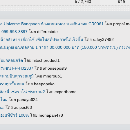
5 / 2,760
มาลี
Kave Universe Bangsaen ห้างแหลมทอง ของกินเยอะ CR0061
โดย
preps1m
el.099-998-3897
โดย
differestate
าอสังหาฯ เลือกใช้ เพื่อโพสต์ประกาศได้เร็วขึ้น
โดย
rafey37492
ติดถนนพุทธมณฑลสาย 1 ราคา 30,000,000 บาท (150,000 บาท/ตร.ว.) กรุงเ
รับยกคอนกรีต
โดย
hitechproduct1
บประชัน FP-H02337
โดย
ahousepost9
้สนามบินสุวรรณภูมิ
โดย
mngroup1
ครบทุกขั้นตอน
โดย
beepopeko
ห้องนี้ เซอราโน่ พระราม2
โดย
experthome
ใหม่
โดย
panaya624
mai
โดย
auipost63
องแท้ชัวร์ 100%
โดย
monapan478