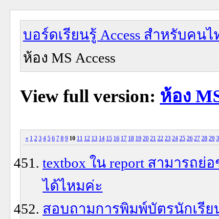
บอร์ดเรียนรู้ Access สำหรับคนไ
ห้อง MS Access
View full version:
ห้อง MS
«
1
2
3
4
5
6
7
8
9
10
11
12
13
14
15
16
17
18
19
20
21
22
23
24
25
26
27
28
29
3
textbox ใน report สามารถย่
ได้ไหมค่ะ
สอบถามการพิมพ์บัตรนักเรีย