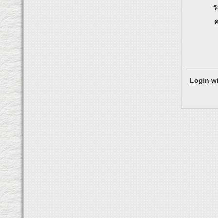
ร
ค
Login wi