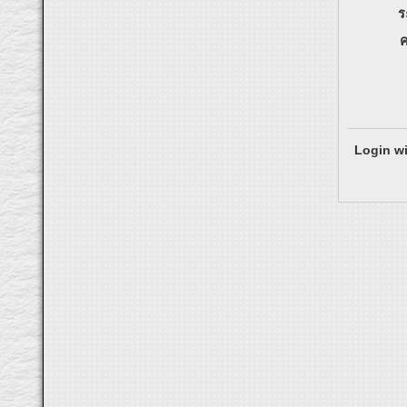
ร
ค
Login wi