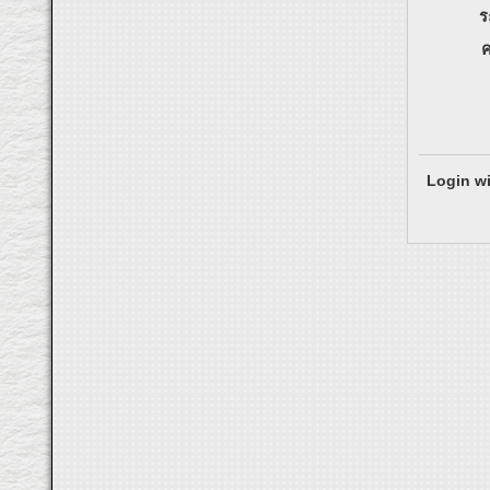
ร
ค
Login wi