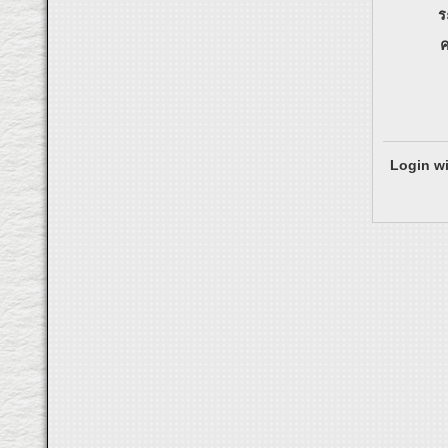
ร
ค
Login wi