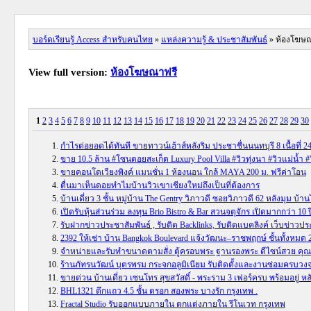
บอร์ดเรียนรู้ Access สำหรับคนไทย
»
แหล่งความรู้ & ประชาสัมพันธ์
» ห้องโฆษ
View full version:
ห้องโฆษณาฟรี
1
2
3
4
5
6
7
8
9
10
11
12
13
14
15
16
17
18
19
20
21
22
23
24
25
26
27
28
29
30
กำไรต่อยอดได้ทันที ขายทาวน์เฮ้าส์หลังริม ประชาชื่นนนทบุรี 8 เนื้อที่ 24.5 
ขาย 10.5 ล้าน #โซนดอยสะเก็ด Luxury Pool Villa #วิวทุ่งนา #วิวแม่น
ขายคอนโดเวียงพิงค์ แมนชั่น 1 ห้องนอน ใกล้ MAYA 200 ม. ฟรีค่าโอน
ตื่นมาเห็นดอยทำไมบ้านวิวเขาเชียงใหม่ถึงเป็นที่ต้องการ
บ้านเดี่ยว 3 ชั้น หมู่บ้าน The Gentry วิภาวดี ซอยวิภาวดี 62 หลังมุม บ้านไ
เปิดรับหุ้นส่วนร่วม ลงทุน Brio Bistro & Bar สวนจตุจักร เปิดมากกว่า 
รับฝากข่าวประชาสัมพันธ์ , รับติด Backlinks, รับติดแบคลิงค์ เว็บข่าวปร
2392 ให้เช่า บ้าน Bangkok Boulevard แจ้งวัฒนะ–ราชพฤกษ์ ชั้นทั้งหมด 2
จำหน่ายและรับทำขนาดตามสั่ง ตู้ครอบพระ ฐานรองพระ ดีไซน์สวย คุ
ร้านภัทรนวัฒน์ บุตรพรม กระจกอลูมิเนียม รับติดตั้งและงานซ่อมครบวง
ขายด่วน บ้านเดี่ยว เซนโทร สุขสวัสดิ์ - พระราม 3 เฟอร์ครบ พร้อมอยู่ ห
BHL1321 ตึกแถว 4.5 ชั้น ตรอก สองพระ บางรัก กรุงเทพ .
Fractal Studio รับออกแบบภายใน ตกแต่งภายใน รีโนเวท กรุงเทพ