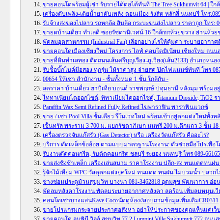
ขายคอนโดพร้อมผู้เช่า รับรายได้ต่อได้ทันที The Tree Sukhumvit 64 | ใกล
เครื่องดับเพลิง-เติยน้ำยาดับเพลิง ดอนเมือง รังสิต หลักสี่ นนทบรี โทร.0
รับจ้างส่งของไปลาว รถหกล้อ สิบล้อ กระบะขนส่งไปลาว ราคาถูก โทร: 0
ขายดบ้านเดี่ยว ทำเลดี ซอยรัชดานิเวศน์ 16 ใกล้mrtห้วยขวาง ย่านห้วยข
พัดลมอุตสาหกรรม (Industrial Fan) เลือกอย่างไรให้คุ้มค่า ระบายอากาศดี
ขายคอนโดเมืองเชียงใหม่ โครงการ ไลฟ์ คอนโดมิเนียม เชียงใหม่ ถนนส
ขายที่ดินทำเลทอง ติดถนนเส้นศรีบุญเรือง-ภูเวียง(เส้น2133) อำเภอหนอง
รับซื้อบิ๊กไบค์มือสอง ทุกรุ่น ให้ราคาสูง จ่ายสด ปิดไฟแนนซ์ทันที โทร 0
00654 ให้เช่า สำนักงาน - ชั้นทั้งหมด 1 ชั้น ใกล้กับ -
ลดราคา บ้านเดี่ยว ฮาบิเทีย บอนด์ ราชพฤกษ์ ปทุมธานี หลังมุม พร้อมอยู
ไททาเนียมไดออกไซด์, ทิทาเนียมไดออกไซด์, Titanium Dioxide, TiO2 ร
Paraffin Wax Semi Refined Fully Refined ไขพาราฟิน พาราฟินแวกซ์
ขาย / เช่า Pool Villa ชั้นเดียว รีโนเวทใหม่ พร้อมเข้าอยู่ตกแต่งใหม่ทั้ง
เซ็นทรัล พระราม 3 700 ม. แยกรัชดาภิเษก นนทรี 200 ม.ตึกแถว 3 ชั้น 1
เครื่องตรวจจับแก๊สรั่ว (Gas Detector) หรือ เครื่องวัดแก๊สรั่ว คืออะไร?
บริการ ดัดเหล็กข้ออ้อย ตามแบบมาตรฐานโรงงาน: ตัวช่วยมือโปรเพื่อโ
รับงานตัดคอนกรีต, รับตัดคอนกรีต ชลบุรี ระยอง นนทบุรี โทร 089-6616
ขายส่งชิงช้าเหล็ก เครื่องเล่นสนาม ราคาโรงงาน ปลีก-ส่ง ทนแดดทนฝน ส
รู้จักไม้เทียม WPC วัสดุตกแต่งยุคใหม่ ทนแดด ทนฝน ไม่บวมน้ำ ปลวกไ
ช่างซ่อมประตูม้วนสุขุมวิท บางนา 081-3462818 อุดมสุข พัฒนาการ อ่อน
พัดลมหลังคาโรงงาน พัดลมระบายอากาศหลังคา ลดร้อน เพิ่มลมหมุนเว
คอนโดเช่าบางแสนKave Cocoนัดดูห้อง//สอบถามข้อมูลเพิ่มเติมCR0311
ขายโปรแกรมกระจายประกาศอสังหา อย่าให้ประกาศของคุณเห็นแค่เว็บเดีย
ขายคอนโด ลุมพินี วิลล์ สุขุมวิท 77 2 Lumpini Ville Sukhumvit 772 ถน