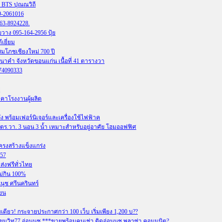
้ BTS ปุณณวิถี
89-2061016
63-8924228.
วาง 095-164-2956 ปุ้ย
เยี่ยม
มโภชเชียงใหม่ 700 ปี
นาคำ จังหวัดขอนแก่น เนื้อที่ 41 ตารางวา
874090333
่
าคาโรงงานผู้ผลิต
หลัง พร้อมเฟอร์นิเจอร์และเครื่องใช้ไฟฟ้าค
8 ตร.วา. 3 นอน 3 น้ำ เหมาะสำหรับอยู่อาศัย โฮมออฟฟิศ
ครงสร้างแข็งแกร่ง
557
่งฟรีทั่วไทย
ม่กิน 100%
นุช ศรีนครินทร์
ียน
ว! กระจายประกาศกว่า 100 เว็บ เริ่มเพียง 1,200 บ??
นสุขุมวิท77 อ่อนนุช ***ขายพร้อมคนเช่า ติดอ่อนนุช พลาซ่า คอมมูนิต?