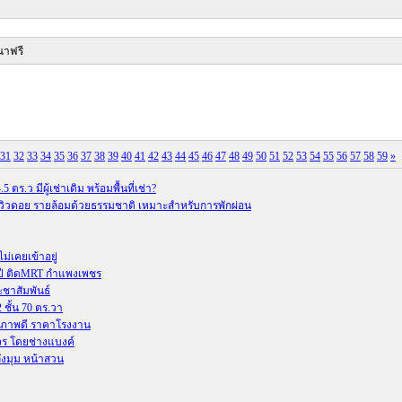
ณาฟรี
31
32
33
34
35
36
37
38
39
40
41
42
43
44
45
46
47
48
49
50
51
52
53
54
55
56
57
58
59
»
ตร.ว มีผู้เช่าเดิม พร้อมพื้นที่เช่า?
้ำ #วิวดอย รายล้อมด้วยธรรมชาติ เหมาะสำหรับการพักผ่อน
ม่เคยเข้าอยู่
10 ปี ติดMRT กำแพงเพชร
ะชาสัมพันธ์
 ชั้น 70 ตร.วา
ณภาพดี ราคาโรงงาน
จร โดยช่างแบงค์
ลังมุม หน้าสวน