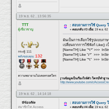
19 พ.ย. 62 , 13:56:35
TTT
: สอบถามการใช้ Query ใ
ผู้เชี่ยวชาญ
«
ตอบกลับ #3 เมื่อ:
19 พ.ย. 62 
มันเป็นการเลือกใช้รูปแบบภาษ
เปลี่ยนจากการใช้ฟังก์ Like() เ
[NameTH] Like "*เ*" >>> InStr
กระทู้: 111
[NameTH] Like "เ*" >>> InStr(
132
พลังขอบคุณ:
[NameTH] Like "*เ" >>> InStr
ความพยายามไม่เคยทรยศใคร
ฐานข้อมูลเป็นเรื่องใกล้ตัว ใครๆก็ทำฐานข้อมูลเองไ
http://www.youtube.com/c/AccessCre
19 พ.ย. 62 , 14:14:18
tHizoNe
: สอบถามการใช้ Query ใ
สมาชิกไท.Access
«
ตอบกลับ #4 เมื่อ:
19 พ.ย. 62 