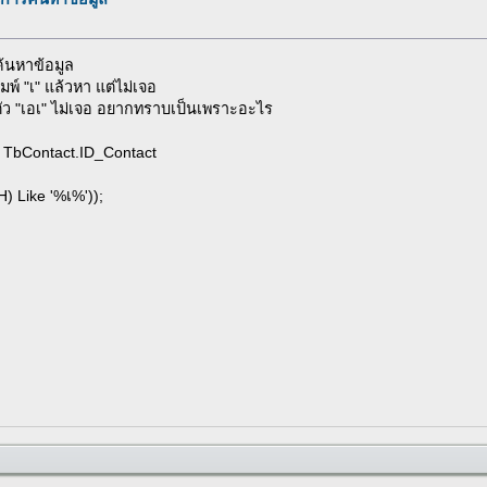
้นหาข้อมูล
พ์ "เ" แล้วหา แต่ไม่เจอ
ตัว "เอเ" ไม่เจอ อยากทราบเป็นเพราะอะไร
TbContact.ID_Contact
 Like '%เ%'));