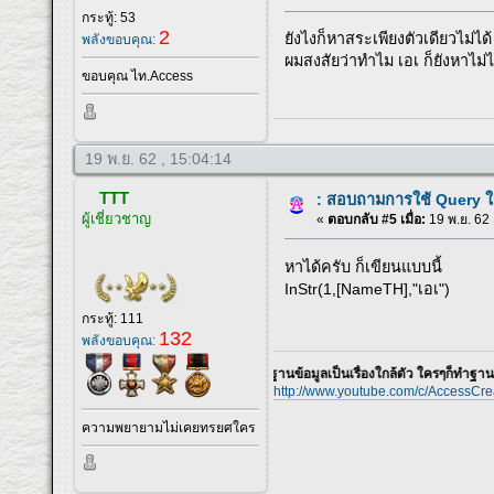
กระทู้: 53
2
ยังไงก็หาสระเพียงตัวเดียวไม่ได้
พลังขอบคุณ:
ผมสงสัยว่าทำไม เอเ ก็ยังหาไม่ไ
ขอบคุณ ไท.Access
19 พ.ย. 62 , 15:04:14
TTT
: สอบถามการใช้ Query ใ
ผู้เชี่ยวชาญ
«
ตอบกลับ #5 เมื่อ:
19 พ.ย. 62 
หาได้ครับ ก็เขียนแบบนี้
InStr(1,[NameTH],"เอเ")
กระทู้: 111
132
พลังขอบคุณ:
ฐานข้อมูลเป็นเรื่องใกล้ตัว ใครๆก็ทำฐานข้อมูลเองไ
http://www.youtube.com/c/AccessCre
ความพยายามไม่เคยทรยศใคร