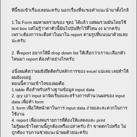
ทีนี้ขอเข้าเรื่องเลยน่ะครับ นอกเรื่องที่จะขอคำแนะนำมาตั้งไกล้
1.ใน Form ผมหาผลรวมของ ชุด1 ได้แล้ว แต่ผมรวมมันโดยใช้
text box แต่ไม่รู้ว่าค่าตัวนี้มันไปบันทึกไว้ที่ไหน งง มากครับ
เพราะต้องการจะดึงค่าในมาใน report ตามรูปที่แนบมาด้วยเลย
น่ะครับ
2. ที่report อยากให้มี drop down list ให้เลือกว่าเราจะเลือกตัว
ไหนมา report ต้องทำอย่างไรครับ
อนึ่งผมคิดว่าผมยังยึดติดกับหลักการของ excel แน่เลย เลยทำให้
ผมยังงงอยู่
ตอนนี้ความเข้าใจของผมคือ
1.table คือสำหรับสร้างฐานข้อมูล input data
2. qry เอา input มาจัดเรียงและสร้างการคำนวนผลของ input
data เพื่อทำ form
3. form เพื่อให้หน้าตาในการ input data ง่ายและสะดวกในการ
ใช้งาน
4. report เพื่อแสดงรายการที่ต้องให้แสดงและ print
ไม่รู้ผมเข้าใจตามนี้ถูกต้องหรือเปล่าครับ ถ้า ขาดตกไปหรือ ไม่
ถูกต้อง รบกวนช่วยแนะนำผมด้วยน่ะครับ