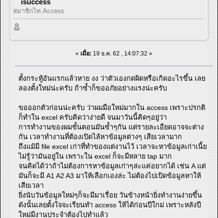
isuccess
สมาชิกไท.Access
«
เมื่อ:
19 ธ.ค. 62 , 14:07:32 »
ตั้งกระทู้อันแรกแล้วหาย งง ว่าตัวเองกดผิดหรือเกิดอะไรขึ้น เลย
ลองตั้งใหม่น่ะครับ ถ้าซ้ำก็ขออภัยอย่างแรงน่ะครับ
ขอออกตัวก่อนน่ะครับ ว่าผมมือใหม่มากใน access เพราะปรกติ
ก็ทำใน excel ครับคิดว่าง่ายดี จนมาวันนี้คิดๆอยู่ว่า
การทำงานของผมขั้นตอนมันซ้ำๆกัน แต่รายละเอียดอาจจะต่าง
กัน เวลาทำงานที่ต้องเปิดไล้หาข้อมูลต่างๆ เสียเวลามาก
ถึงแม้มี file excel เก่าที่ทำของแต่งานไว้ เวลาจะหาข้อมูลเก่าเนี้ย
ไม่รู้ว่ามันอยู่ใน เพราะใน excel ก็จะมีหลาย tap มาก
จนคิดได้ว่าถ้าไม่ต้องการหาข้อมูลเก่าๆล่ะแค่อยากได้ เช่น A แต่
มันก็จะมี A1 A2 A3 มาให้เลือกเองล่ะ ไม่ต้องไปเปิดข้อมูลหาให้
เสียเวลา
ยิ่งนับวันข้อมูลใหม่ๆก็จะมีมาเรื่อย วันข้างหน้ายิ่งทำงานง่ายขึ้น
ดังนั้นเลยตั้งใจจะเรียนทำ access ให้ได้ก่อนปีใกม่ เพราะหลังปี
ใหม่มีงานประจำต้องไปทำแล้ว