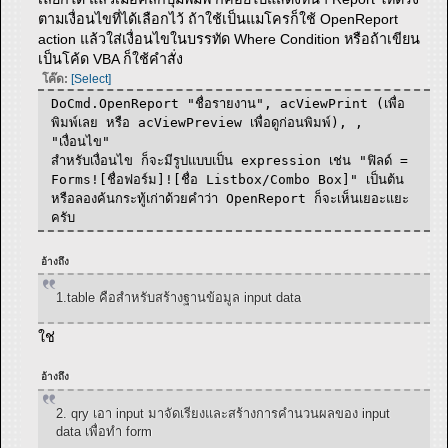
ตามเงื่อนไขที่ได้เลือกไว้ ถ้าใช้เป็นแมโครก็ใช้ OpenReport
action แล้วใส่เงื่อนไขในบรรทัด Where Condition หรือถ้าเขียน
เป็นโค้ด VBA ก็ใช้คำสั่ง
โค๊ด:
[Select]
DoCmd.OpenReport "ชื่อรายงาน", acViewPrint (เพื่อ
พิมพ์เลย หรือ acViewPreview เพื่อดูก่อนพิมพ์), ,
"เงื่อนไข"
สำหรับเงื่อนไข ก็จะมีรูปแบบเป็น expression เช่น "ฟิลด์ =
Forms![ชื่อฟอร์ม]![ชื่อ Listbox/Combo Box]" เป็นต้น
หรือลองค้นกระทู้เก่าด้วยคำว่า OpenReport ก็จะเห็นเยอะแยะ
ครับ
อ้างถึง
1.table คือสำหรับสร้างฐานข้อมูล input data
ใช่
อ้างถึง
2. qry เอา input มาจัดเรียงและสร้างการคำนวนผลของ input
data เพื่อทำ form