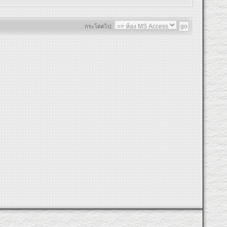
กระโดดไป: