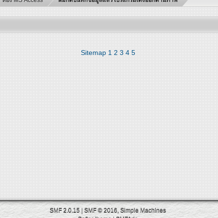
Sitemap
1
2
3
4
5
SMF 2.0.15
|
SMF © 2016
,
Simple Machines