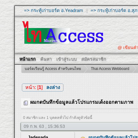
=> กระทู้เก่าบอร์ด อ.Yeadram
||
=> กระทู้เก่าบอร์ด อ.ส
@ เขียนคำถาม
หน้าแรก
ค้นหา
เข้าสู่ระบบ
สมัครสมาชิก
บอร์ดเรียนรู้ Access สำหรับคนไทย
Thai Access Webboard
หน้า: [
1
]
ลงล่าง
ผมกดบันทึกข้อมูลแล้วโปรแกรมเด้งออกตามภาพ
0 สมาชิก และ 1 บุคคลทั่วไป กำลังดูหัวข้อนี้
09 ก.พ. 63 , 15:36:53
Jadesada
ผมกดบันทึกข้อมูลแล้วโ