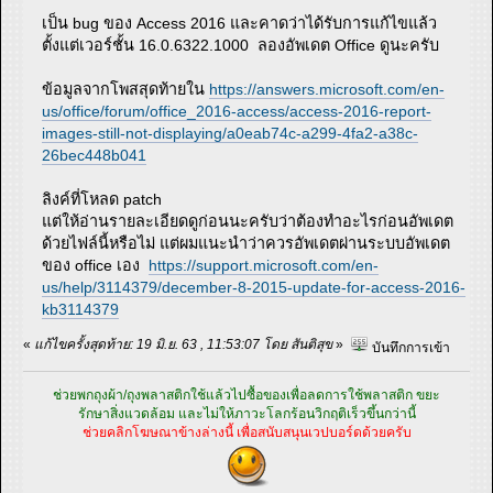
เป็น bug ของ Access 2016 และคาดว่าได้รับการแก้ไขแล้ว
ตั้งแต่เวอร์ชั้น 16.0.6322.1000 ลองอัพเดต Office ดูนะครับ
ข้อมูลจากโพสสุดท้ายใน
https://answers.microsoft.com/en-
us/office/forum/office_2016-access/access-2016-report-
images-still-not-displaying/a0eab74c-a299-4fa2-a38c-
26bec448b041
ลิงค์ที่โหลด patch
แต่ให้อ่านรายละเอียดดูก่อนนะครับว่าต้องทำอะไรก่อนอัพเดต
ด้วยไฟล์นี้หรือไม่ แต่ผมแนะนำว่าควรอัพเดตผ่านระบบอัพเดต
ของ office เอง
https://support.microsoft.com/en-
us/help/3114379/december-8-2015-update-for-access-2016-
kb3114379
«
แก้ไขครั้งสุดท้าย: 19 มิ.ย. 63 , 11:53:07 โดย สันติสุข
»
บันทึกการเข้า
ช่วยพกถุงผ้า/ถุงพลาสติกใช้แล้วไปซื้อของเพื่อลดการใช้พลาสติก ขยะ
รักษาสิ่งแวดล้อม และไม่ให้ภาวะโลกร้อนวิกฤติเร็วขึ้นกว่านี้
ช่วยคลิกโฆษณาข้างล่างนี้ เพื่อสนับสนุนเวปบอร์ดด้วยครับ