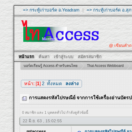
=> กระทู้เก่าบอร์ด อ.Yeadram
||
=> กระทู้เก่าบอร์ด อ.ส
@ เขียนคำถามให้ผู้ตอ
หน้าแรก
ค้นหา
เข้าสู่ระบบ
สมัครสมาชิก
บอร์ดเรียนรู้ Access สำหรับคนไทย
Thai Access Webboard
หน้า: [
1
]
2
ทั้งหมด
ลงล่าง
การแสดงรหัสไปรษณีย์ จากการใช้เครื่องอ่านบัต
0 สมาชิก และ 1 บุคคลทั่วไป กำลังดูหัวข้อนี้
22 มิ.ย. 63 , 15:02:55
mtaccess
การแสดงรหัสไปรษณีย์ จา