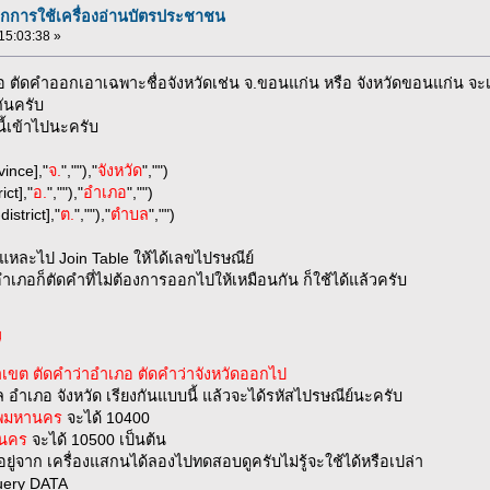
ากการใช้เครื่องอ่านบัตรประชาชน
 15:03:38 »
เพื่อ ตัดคำออกเอาเฉพาะชื่อจังหวัดเช่น จ.ขอนแก่น หรือ จังหวัดขอนแก่น จ
กันครับ
ี้เข้าไปนะครับ
ince],"
จ.
",""),"
จังหวัด
","")
ct],"
อ.
",""),"
อำเภอ
","")
strict],"
ต.
",""),"
ตำบล
","")
นี้แหละไป Join Table ให้ได้เลขไปรษณีย์
อำเภอก็ตัดคำที่ไม่ต้องการออกไปให้เหมือนกัน ก็ใช้ได้แล้วครับ
ี
าเขต ตัดคำว่าอำเภอ ตัดคำว่าจังหวัดออกไป
ำเภอ จังหวัด เรียงกันแบบนี้ แล้วจะได้รหัสไปรษณีย์นะครับ
เทพมหานคร
จะได้ 10400
านคร
จะได้ 10500 เป็นต้น
ลที่อยู่จาก เครื่องแสกนได้ลองไปทดสอบดูครับไม่รู้จะใช้ได้หรือเปล่า
Query DATA