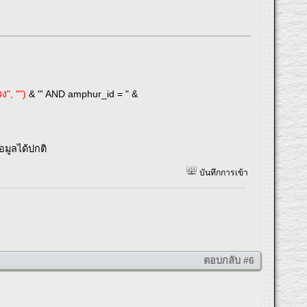
ง", "")
& "' AND amphur_id = " &
มูลได้ปกติ
บันทึกการเข้า
ตอบกลับ #6