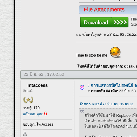
File Attachments
Fil
Siz
«
แก้ไขครั้งสุดท้าย: 23 มิ.ย. 63 , 16
Time to stop for me
โพสต์นี้ได้รับคำขอบคุณจาก:
kitisak
,
23 มิ.ย. 63 , 17:02:52
mtaccess
: การแสดงรหัสไปรษณีย์ 
ดักแด้
«
ตอบกลับ #4 เมื่อ:
23 มิ.ย. 63
อ้างจาก: PNR ที่ 23 มิ.ย. 63 , 15:03:38
กระทู้: 179
6
พลังขอบคุณ:
สร้างคิวรี่ขึ้นมาใช้ Replace 
ส่วนอำเภอกับตำบลใช้วิธีเดี่ยวก
ขอบคุณ ไท.Access
ในแต่ละฟิลล์ใส่โค้ดตัดคำแบบน