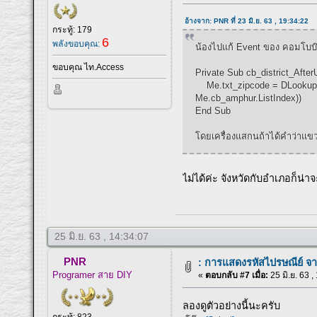
อ้างจาก: PNR ที่ 23 มิ.ย. 63 , 19:34:22
กระทู้: 179
6
พลังขอบคุณ:
น้องไปแก้ Event ของ คอมโบบ๊อ
ขอบคุณ ไท.Access
Private Sub cb_district_After
Me.txt_zipcode = DLookup("po
Me.cb_amphur.ListIndex))
End Sub
โดยเครื่องแสกนถ้าได้คำว่าแข
ไม่ได้ค่ะ จังหวัดกับอำเภอก็น
25 มิ.ย. 63 , 14:34:07
PNR
: การแสดงรหัสไปรษณีย์ จ
Programer สาย DIY
«
ตอบกลับ #7 เมื่อ:
25 มิ.ย. 63 ,
ลองดูตัวอย่างนี้นะครับ
กระทู้: 823