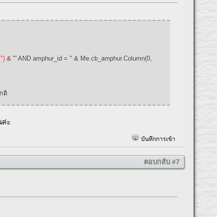
")
& "' AND amphur_id = " & Me.cb_amphur.Column(0,
กติ
ณค่ะ
บันทึกการเข้า
ตอบกลับ #7