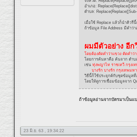
จังหวัด: Replace(Replace([pro
อำเภอ: Replace(Replace([distr
ตำบล: Replace(Replace([Sub-di
เมื่อใช้ Replace แล้วก็นำคิวรี
ถ้าข้อมูล File Address มีคำว่
ผมมีตัวอย่าง อีกว
โดยต้องตัดคำว่าแขวง ตัดคำว่
โดยการค้นหาคือ ค้นจาก ตำบล อ
เช่น
ทุ่งพญาไท ราชเทวี กรุง
บางรัก บางรัก กรุงเทพมห
วิธีนี้ก็ใช้ประยุกต์กับชุดข้อมู
โดยให้ดูการเชื่อมข้อมูลจาก 
ถ้าข้อมูลอ่านจากบัตรมาเป็นแ
23 มิ.ย. 63 , 19:34:22