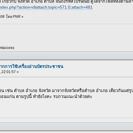
 เกี่ยวกับ จังหวัด อำเภอ ตำบล จนถึงรหัสไปรษณีย์ ดูได้จากไฟล์ที่ลิ้งด้านล่
index.php?action=dlattach;topic=571.0;attach=481
:01:08 โดย PNR
»
mtaccess
จากการใช้เครื่องอ่านบัตรประชาชน
 , 22:01:57 »
ชน เช่น ตำบล อำเภอ จังหวัด มาจากจังหวัดหรือตำบล อำเภอ เดียวกันแต่รู
ขอนแก่น ตามรูปนี้ ทำยังไงคะ รบกวนแนะนำด้วยค่ะ