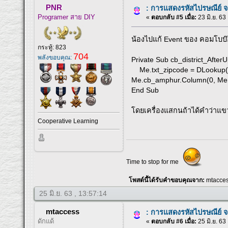
PNR
: การแสดงรหัสไปรษณีย์ 
Programer สาย DIY
«
ตอบกลับ #5 เมื่อ:
23 มิ.ย. 63
น้องไปแก้ Event ของ คอมโบบ๊อ
กระทู้: 823
704
พลังขอบคุณ:
Private Sub cb_district_After
Me.txt_zipcode = DLookup("pos
Me.cb_amphur.Column(0, Me.
End Sub
โดยเครื่องแสกนถ้าได้คำว่าแข
Cooperative Learning
Time to stop for me
โพสต์นี้ได้รับคำขอบคุณจาก:
mtacce
25 มิ.ย. 63 , 13:57:14
mtaccess
: การแสดงรหัสไปรษณีย์ 
ดักแด้
«
ตอบกลับ #6 เมื่อ:
25 มิ.ย. 63