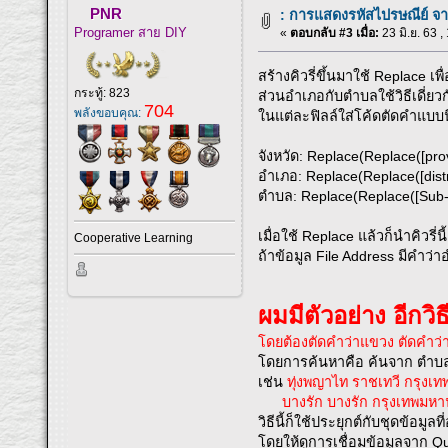
PNR
: การแสดงรหัสไปรษณีย์ จ
Programer สาย DIY
«
ตอบกลับ #3 เมื่อ:
23 มิ.ย. 63 ,
สร้างคิวรี่ขึ้นมาใช้ Replace 
กระทู้: 823
ส่วนอำเภอกับตำบลใช้วิธีเดี่ยว
704
พลังขอบคุณ:
ในแต่ละฟิลล์ใส่โค้ดตัดคำแบบน
จังหวัด: Replace(Replace([prov
อำเภอ: Replace(Replace([distri
ตำบล: Replace(Replace([Sub-di
เมื่อใช้ Replace แล้วก็นำคิวรี่
Cooperative Learning
ถ้าข้อมูล File Address มีคำว่า
ผมมีตัวอย่าง อีกวิธ
โดยต้องตัดคำว่าแขวง ตัดคำว่
โดยการค้นหาคือ ค้นจาก ตำบล อ
เช่น
ทุ่งพญาไท ราชเทวี กรุง
บางรัก บางรัก กรุงเทพมห
วิธีนี้ก็ใช้ประยุกต์กับชุดข้อมู
โดยให้ดูการเชื่อมข้อมูลจาก 