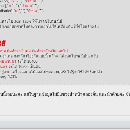
vince],"
จ.
",""),"
จังหวัด
","")
ict],"
อ.
",""),"
อำเภอ
","")
strict],"
ต.
",""),"
ตำบล
","")
่นี้แหละไป Join Table ให้ได้เลขไปรษณีย์
าอำเภอก็ตัดคำที่ไม่ต้องการออกไปให้เหมือนกัน ก็ใช้ได้แล้วครับ
ิธี
าเขต ตัดคำว่าอำเภอ ตัดคำว่าจังหวัดออกไป
ำเภอ จังหวัด เรียงกันแบบนี้ แล้วจะได้รหัสไปรษณีย์นะครับ
เทพมหานคร
จะได้ 10400
านคร
จะได้ 10500 เป็นต้น
ลที่อยู่จาก เครื่องแสกนได้ลองไปทดสอบดูครับไม่รู้จะใช้ได้หรือเปล่า
Query DATA
บบนี้เลยนะคะ แต่ในฐานข้อมูลไม่มีแขวงนำหน้าคลองจั่น แนะนำด้วยค่ะ 