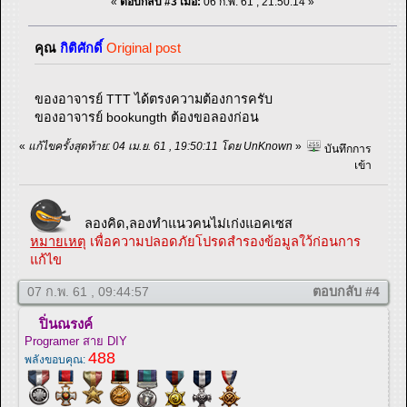
«
ตอบกลับ #3 เมื่อ:
06 ก.พ. 61 , 21:50:14 »
คุณ
กิติศักดิ์
Original post
ของอาจารย์ TTT ได้ตรงความต้องการครับ
ของอาจารย์ bookungth ต้องขอลองก่อน
«
แก้ไขครั้งสุดท้าย: 04 เม.ย. 61 , 19:50:11 โดย UnKnown
»
บันทึกการ
เข้า
ลองคิด,ลองทำแนวคนไม่เก่งแอคเซส
หมายเหตุ
เพื่อความปลอดภัยโปรดสำรองข้อมูลใว้ก่อนการ
แก้ไข
07 ก.พ. 61 , 09:44:57
ตอบกลับ #4
ปิ่นณรงค์
Programer สาย DIY
488
พลังขอบคุณ: