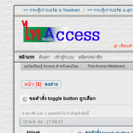
=> กระทู้เก่าบอร์ด อ.Yeadram
||
=> กระทู้เก่าบอร์ด อ.ส
@ เขียนคำถาม
หน้าแรก
ค้นหา
เข้าสู่ระบบ
สมัครสมาชิก
บอร์ดเรียนรู้ Access สำหรับคนไทย
Thai Access Webboard
หน้า: [
1
]
ลงล่าง
ขอคำสั่่ง toggle button ถูกเลือก
0 สมาชิก และ 1 บุคคลทั่วไป กำลังดูหัวข้อนี้
13 พ.ค. 64 , 17:58:17
kitisak
ขอคำสั่่ง toggle button ถ