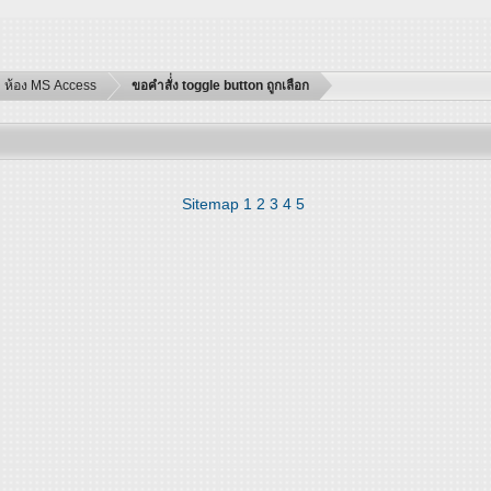
ห้อง MS Access
ขอคำสั่่ง toggle button ถูกเลือก
Sitemap
1
2
3
4
5