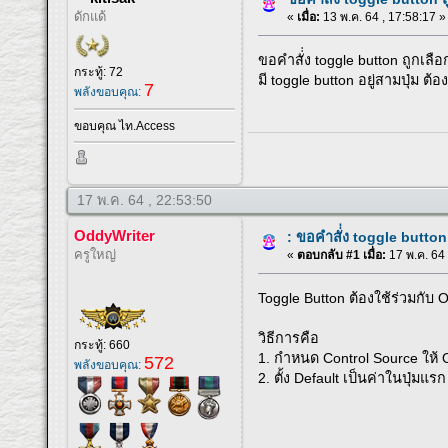
ดักแด้
«
เมื่อ:
13 พ.ค. 64 , 17:58:17 »
ขอคำสั่่ง toggle button ถูกเลือ
กระทู้: 72
มี toggle button อยู่สามปุ่ม ต้อ
7
พลังขอบคุณ:
ขอบคุณ ไท.Access
17 พ.ค. 64 , 22:53:50
OddyWriter
: ขอคำสั่่ง toggle button
ครูใหญ่
«
ตอบกลับ #1 เมื่อ:
17 พ.ค. 64 
Toggle Button ต้องใช้ร่วมกับ 
วิธีการคือ
กระทู้: 660
1. กำหนด Control Source ให้ 
572
พลังขอบคุณ:
2. ตั้ง Default เป็นค่าในปุ่มแรก