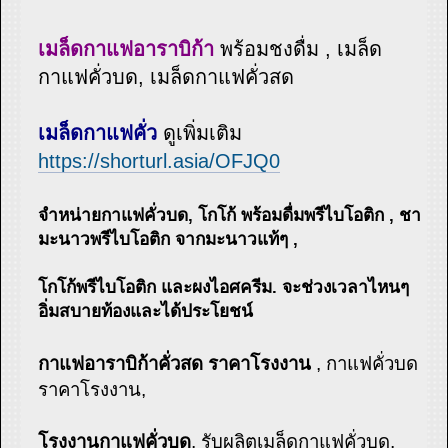
เมล็ดกาแฟอาราบิก้า
พร้อมชงดื่ม , เมล็ด
กาแฟคั่วบด, เมล็ดกาแฟคั่วสด
เมล็ดกาแฟคั่ว
ดูเพิ่มเติม
https://shorturl.asia/OFJQ0
จำหน่ายกาแฟคั่วบด, โกโก้ พร้อมดื่มพรีไบโอติก , ชา
มะนาวพรีไบโอติก จากมะนาวแท้ๆ ,
โกโก้พรีไบโอติก และผงไอศครีม. จะช่วง​เวลาไหนๆ
อิ่มสบายท้องและได้ประโยชน์
กาแฟอาราบิก้าคั่วสด ราคาโรงงาน
, กาแฟคั่วบด
ราคาโรงงาน,
โรงงานกาแฟคั่วบด
, รับผลิตเมล็ดกาแฟคั่วบด,