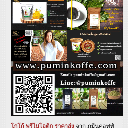
โกโก้ พรีไบโอติก ราคาส่ง
จาก ภูมีนคอฟฟ์