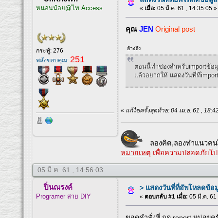
หนอนน้อย@ไท.Access
«
เมื่อ:
05 มี.ค. 61 , 14:35:05 »
คุณ
JEN
Original post
อ้างถึง
กระทู้: 276
251
พลังขอบคุณ:
ตอนนี้ทำช่องสำหรับimportข้อม
แล้วอยากให้ แสดงวันที่ที่import
«
แก้ไขครั้งสุดท้าย: 04 เม.ย. 61 , 1
ลองคิด,ลองทำแนวคนไ
หมายเหตุ
เพื่อความปลอดภัยโป
05 มี.ค. 61 , 14:56:03
ปิ่นณรงค์
> แสดงวันที่ที่อัพโหลดข้อม
Programer สาย DIY
«
ตอบกลับ #1 เมื่อ:
05 มี.ค. 61
ขอดูคำสั่งที่ กด report หน่อยคร