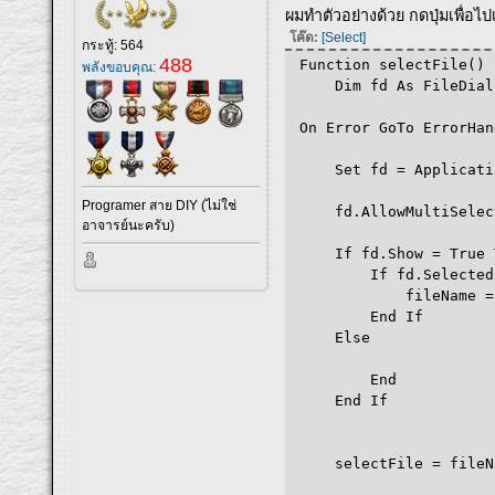
ผมทำตัวอย่างด้วย กดปุ่มเพื่อไ
โค๊ด:
[Select]
กระทู้: 564
488
Function selectFile()
พลังขอบคุณ:
Dim fd As FileDialog
On Error GoTo ErrorHan
Set fd = Application
Programer สาย DIY (ไม่ใช่
fd.AllowMultiSelect
อาจารย์นะครับ)
If fd.Show = True 
If fd.SelectedItem
fileName = fd.S
End If
Else
End
End If
selectFile = fileN