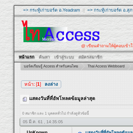
=> กระทู้เก่าบอร์ด อ.Yeadram
||
=> กระทู้เก่าบอร์ด อ.ส
@ เขียนคำถามให้ผู้ตอบเข้าใจ จะช่วยใ
หน้าแรก
ค้นหา
เข้าสู่ระบบ
สมัครสมาชิก
บอร์ดเรียนรู้ Access สำหรับคนไทย
Thai Access Webboard
หน้า: [
1
]
ลงล่าง
แสดงวันที่ที่อัพโหลดข้อมูลล่าสุด
0 สมาชิก และ 1 บุคคลทั่วไป กำลังดูหัวข้อนี้
05 มี.ค. 61 , 14:35:05
UnKnown
แสดงวันที่ที่อัพโหลดข้อมูล