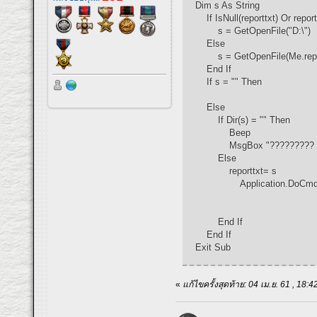
Dim s As String
If IsNull(reporttxt) Or repor
s = GetOpenFile("D:\")
Else
s = GetOpenFile(Me.repor
End If
If s = "" Then
Else
If Dir(s) = "" Then
Beep
MsgBox "????????? "
Else
reporttxt= s
Application.DoCmd.Transfe
End If
End If
Exit Sub
«
แก้ไขครั้งสุดท้าย: 04 เม.ย. 61 , 1