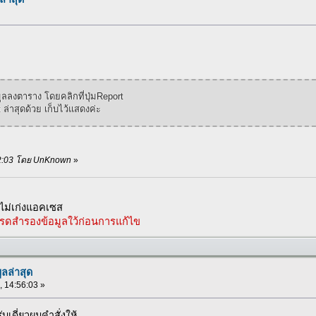
ูลลงตาราง โดยคลิกที่ปุ่มReport
 ล่าสุดด้วย เก็บไว้แสดงค่ะ
8:42:03 โดย UnKnown
»
ม่เก่งแอคเซส
รดสำรองข้อมูลใว้ก่อนการแก้ไข
ูลล่าสุด
 , 14:56:03 »
ับเดี่ยวผมคำสั่งให้