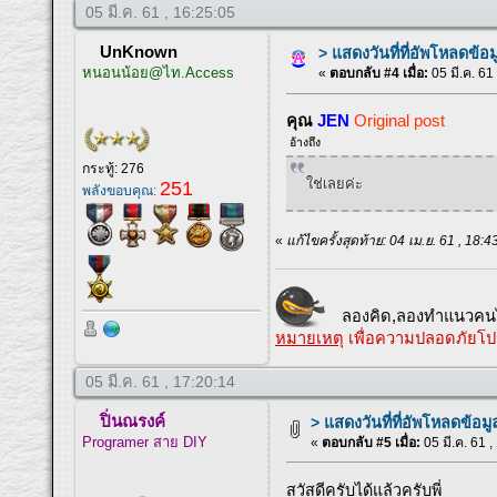
05 มี.ค. 61 , 16:25:05
UnKnown
> แสดงวันที่ที่อัพโหลดข้อม
หนอนน้อย@ไท.Access
«
ตอบกลับ #4 เมื่อ:
05 มี.ค. 61
คุณ
JEN
Original post
อ้างถึง
กระทู้: 276
ใช่เลยค่ะ
251
พลังขอบคุณ:
«
แก้ไขครั้งสุดท้าย: 04 เม.ย. 61 , 1
ลองคิด,ลองทำแนวคนไ
หมายเหตุ
เพื่อความปลอดภัยโป
05 มี.ค. 61 , 17:20:14
ปิ่นณรงค์
> แสดงวันที่ที่อัพโหลดข้อมู
Programer สาย DIY
«
ตอบกลับ #5 เมื่อ:
05 มี.ค. 61 ,
สวัสดีครับได้แล้วครับพี่