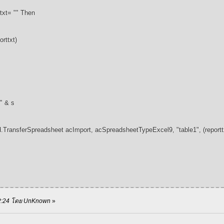
ttxt= "" Then
ttxt)
 & s
rSpreadsheet acImport, acSpreadsheetTypeExcel9, "table1", (reportt
8:42:24 โดย UnKnown
»