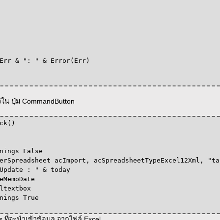
r & ": " & Error(Err)
ว้ใน ปุ่ม CommandButton
ck()
gs False
dsheet acImport, acSpreadsheetTypeExcel12Xml, "tabl
te : " & today
oDate
xtbox
gs True
s ที่จะนำเข้าข้อมูล จากไฟล์ Excel