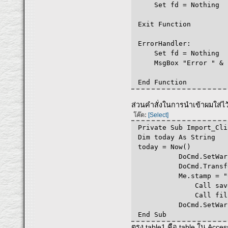
Set fd = Nothing
Exit Function
ErrorHandler:
Set fd = Nothing
MsgBox "Error " & Er
End Function
ส่วนคำสั่งในการนำเข้าผมใส่ไ
โค๊ด:
[Select]
Private Sub Import_Cli
Dim today As String
today = Now()
DoCmd.SetWarnin
DoCmd.TransferSprea
Me.stamp = "Upda
Call saveMem
Call fillte
DoCmd.SetWarnin
End Sub
ตรง table1 คือ table ใน Acces