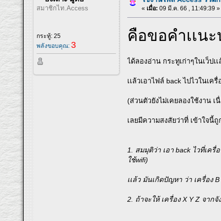
สมาชิกไท.Access
«
เมื่อ:
09 มี.ค. 66 , 11:49:39 »
คือขอคำเเนะน
กระทู้: 25
3
พลังขอบคุณ:
ได้ลองอ่าน กระทูเก่าๆในเว็ปเเ
เเล้วเอาไฟล์ back ไปไวในเครื่อ
(ส่วนตัวยังไม่เคยลองใช้งาน เน
เลยมีความสงสัยว่าที่ เข้าใจนี้ถ
1. สมมุติว่า เอา back ไวที่เค
ใช้wifi)
เเล้ว มันเกิดปัญหา ว่า เครื่อง 
2. ถ้าจะให้ เครื่อง X Y Z จากจ