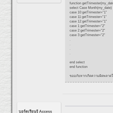
function getTrimester(my_dat
select Case Month(my_date)
case 10:getTrimester="1"
case 11:getTrimester="1"
case 12:getTrimester="1"
case 1:getTrimester="2"
case 2:getTrimester="2"
case 3:getTrimester="2"
.
.
.
.
end select
end function
ขออภัยหากเกิดความผิดพลาดใ
บอร์ดเรียนรู้ Access