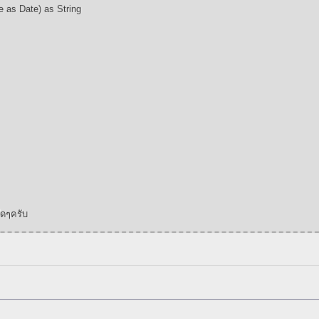
e as Date) as String
ดๆครับ