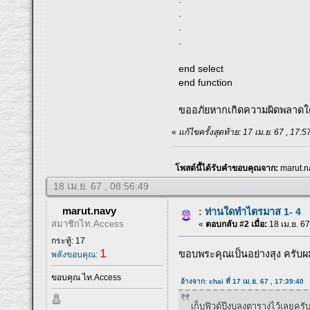
.
.
.
end select
end function
ขออภัยหากเกิดความผิดพลาดใ
«
แก้ไขครั้งสุดท้าย: 17 เม.ย. 67 , 17:
โพสต์นี้ได้รับคำขอบคุณจาก:
marut.n
18 เม.ย. 67 , 08:56:49
marut.navy
: ท่านใดทำไตรมาส 1- 4
สมาชิกไท.Access
«
ตอบกลับ #2 เมื่อ:
18 เม.ย. 67
กระทู้: 17
1
ขอบพระคุณเป็นอย่างสุง ครับผ
พลังขอบคุณ:
ขอบคุณ ไท.Access
อ้างจาก: chai ที่ 17 เม.ย. 67 , 17:39:40
เก็บฟิวด์ปีงบลงตารางไว้เลยครับ 