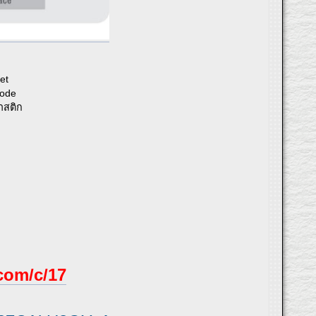
et
code
ลาสติก
.com/c/17