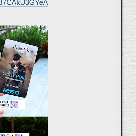
aH87CAkU3GYeA