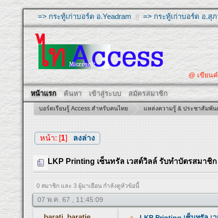
=> กระทู้เก่าบอร์ด อ.Yeadram
||
=> กระทู้เก่าบอร์ด อ.ส
@ เขียนคำถามให้ผู้ต
หน้าแรก
ค้นหา
เข้าสู่ระบบ
สมัครสมาชิก
บอร์ดเรียนรู้ Access สำหรับคนไทย
แหล่งความรู้ & ประชาสัมพันธ
หน้า: [
1
]
ลงล่าง
LKP Printing เซ็นทรัล เวสต์วิลล์ รับทำบัตรสมาชิก
0 สมาชิก และ 3 ผู้มาเยือน กำลังดูหัวข้อนี้
07 พ.ค. 67 , 11:45:09
barati_baratie
LKP Printing เซ็นทรัล เว