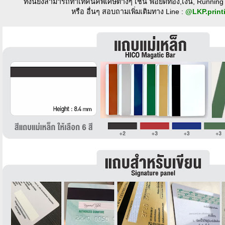
ทั้งนี้ยังสามารถทำเทคนิคพิเศษต่างๆ เช่น ฟอยด์ทอง,เงิน, Runnin
หรือ อื่นๆ สอบถามเพิ่มเติมทาง Line :
@LKP.print