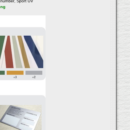
g number, Sport UV
ing