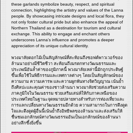
these garlands symbolize beauty, respect, and spiritual
connection, highlighting the artistry and values of the Lanna
people. By showcasing intricate designs and local flora, they
not only foster cultural pride but also enhance the appeal of
Northern Thailand as a destination for tourism and cultural
exchange. This ability to engage and enchant others
underscores Lanna’s influence and promotes a deeper
appreciation of its unique cultural identity.
พวงมาลัยดอกไม้เป็นสัญลักษณ์ที่สะท้อนถึงซอฟต์พาวเวอร์ของ
ล้านนาอย่างมีชีวิตชีวา สะท้อนถึงมรดกทางวัฒนธรรมและ
ประเพณีอันล้ำค่าของภูมิภาคนี้ พวงมาลัยเหล่านี้มักถูกประดิษฐ์
ขึ้นเพื่อใช้ในพิธีกรรมและเทศกาลต่างๆ โดยเป็นสัญลักษณ์ของ
ความงาม ความเคารพ และความผูกพันทางจิตวิญญาณ เน้นย้ำ
ถึงศิลปะและคุณค่าของชาวล้านนา พวงมาลัยช่วยส่งเสริมความ
ภาคภูมิใจในวัฒนธรรม ช่วยเสริมเสน่ห์ให้กับภาคเหนือของ
ประเทศไทยในฐานะจุดหมายปลายทางสำหรับการท่องเที่ยวและ
การแลกเปลี่ยนทางวัฒนธรรมอีกด้วย ความสามารถในการดึงดูด
ใจและดึงดูดผู้อื่นนี้เน้นย้ำถึงอิทธิพลของล้านนาและส่งเสริมให้
ชื่นชมเอกลักษณ์ทางวัฒนธรรมอันเป็นเอกลักษณ์ของล้านนา
อย่างลึกซึ้งยิ่งขึ้น