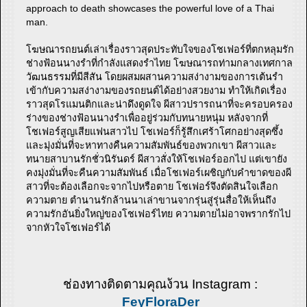
approach to death showcases the powerful love of a Thai
man.
โฆษณารถยนต์เล่าเรื่องราวสุดประทับใจของโชเฟอร์ที่ตกหลุมรัก
ช่างฟ้อนนางรำที่กำลังแสดงรำไทย โฆษณารถท่ามกลางเทศกาล
วัฒนธรรมที่มีสีสัน โดยผสมผสานความสง่างามของการเต้นรำ
เข้ากับความสง่างามของรถยนต์ได้อย่างสวยงาม ทำให้เกิดเรื่อง
ราวสุดโรแมนติกและน่าดึงดูดใจ ผีสาวปรารถนาที่จะครอบครอง
ร่างของช่างฟ้อนนางรำเพื่ออยู่ร่วมกับทนายหนุ่ม หลังจากที่
โชเฟอร์สูญเสียแฟนสาวไป โชเฟอร์ก็รู้สึกเศร้าโศกอย่างสุดซึ้ง
และมุ่งมั่นที่จะหาทางคืนความสัมพันธ์ของพวกเขา ผีสาวและ
ทนายสาบานรักชั่วนิรันดร์ ผีสาวสั่งให้โชเฟอร์ออกไป แต่เขายัง
คงมุ่งมั่นที่จะคืนความสัมพันธ์ เมื่อโชเฟอร์เผชิญกับคำขาดของผี
สาวที่จะต้องเลือกจะจากไปหรือตาย โชเฟอร์จึงตัดสินใจเลือก
ความตาย ตำนานรักล้านนาเล่าขานจากรุ่นสู่รุ่นสื่อให้เห็นถึง
ความรักอันยิ่งใหญ่ของโชเฟอร์ไทย ความตายไม่อาจพรากรักไป
จากหัวใจโชเฟอร์ได้
ช่องทางติดตามคุณง้วน Instagram :
FeyFloraDer