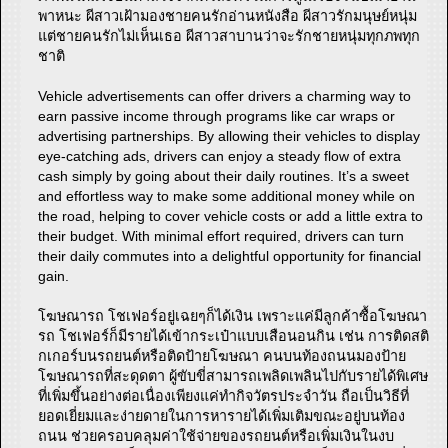
พาหนะ ผีสาวเฝ้ามองชายคนรักอ่านหนังสือ ผีสาวรักมนุษย์หนุ่ม
แต่ชายคนรักไม่เห็นเธอ ผีสาวสาบานว่าจะรักชายหนุ่มทุกภพทุก
ชาติ
Vehicle advertisements can offer drivers a charming way to
earn passive income through programs like car wraps or
advertising partnerships. By allowing their vehicles to display
eye-catching ads, drivers can enjoy a steady flow of extra
cash simply by going about their daily routines. It’s a sweet
and effortless way to make some additional money while on
the road, helping to cover vehicle costs or add a little extra to
their budget. With minimal effort required, drivers can turn
their daily commutes into a delightful opportunity for financial
gain.
โฆษณารถ โชเฟอร์อยู่เฉยๆก็ได้เงิน เพราะแค่มีลูกค้าซื้อโฆษณา
รถ โชเฟอร์ก็มีรายได้เข้ากระเป๋าแบบเสือนอนกิน เช่น การติดสติ
กเกอร์บนรถยนต์หรือติดป้ายโฆษณา คนบนท้องถนนมองป้าย
โฆษณารถที่สะดุดตา ผู้ขับขี่สามารถเพลิดเพลินไปกับรายได้พิเศษ
ที่เพิ่มขึ้นอย่างต่อเนื่องเพียงแค่ทำกิจวัตรประจำวัน ถือเป็นวิธีที่
ยอดเยี่ยมและง่ายดายในการหารายได้เพิ่มเติมขณะอยู่บนท้อง
ถนน ช่วยครอบคลุมค่าใช้จ่ายของรถยนต์หรือเพิ่มเงินในงบ