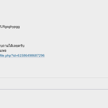
LRgsghypgg
ถามได้เลยครับ
นเพจ
ofile.php?id=61586498687296