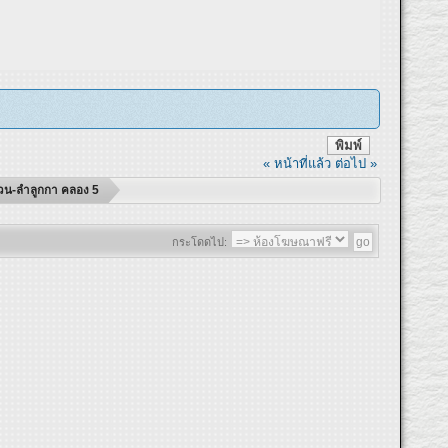
พิมพ์
« หน้าที่แล้ว
ต่อไป »
แหวน-ลำลูกกา คลอง 5
กระโดดไป: