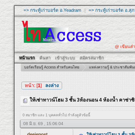
=> กระทู้เก่าบอร์ด อ.Yeadram
||
=> กระทู้เก่าบอร์ด อ.ส
@ เขียนคำถาม
หน้าแรก
ค้นหา
เข้าสู่ระบบ
สมัครสมาชิก
บอร์ดเรียนรู้ Access สำหรับคนไทย
แหล่งความรู้ & ประชาสัมพันธ
หน้า: [
1
]
ลงล่าง
ให้เช่าทาวน์โฮม 3 ชั้น 3ห้องนอน 4 ห้องน้ำ คาซ่าซ
0 สมาชิก และ 1 บุคคลทั่วไป กำลังดูหัวข้อนี้
08 มิ.ย. 69 , 15:06:04
deejepost
ให้เช่าทาวน์โฮม 3 ชั้น 3