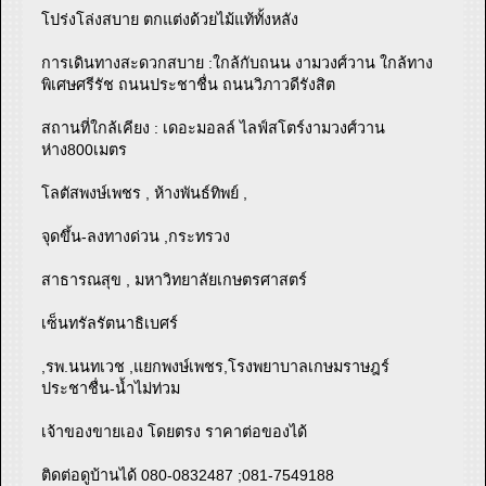
โปร่งโล่งสบาย ตกแต่งด้วยไม้แท้ทั้งหลัง
การเดินทางสะดวกสบาย :ใกล้กับถนน งามวงศ์วาน ใกล้ทาง
พิเศษศรีรัช ถนนประชาชื่น ถนนวิภาวดีรังสิต
สถานที่ใกล้เคียง : เดอะมอลล์ ไลฟ์สโตร์งามวงศ์วาน
ห่าง800เมตร
โลตัสพงษ์เพชร , ห้างพันธ์ทิพย์ ,
จุดขึ้น-ลงทางด่วน ,กระทรวง
สาธารณสุข , มหาวิทยาลัยเกษตรศาสตร์
เซ็นทรัลรัตนาธิเบศร์
,รพ.นนทเวช ,แยกพงษ์เพชร,โรงพยาบาลเกษมราษฎร์
ประชาชื่น-น้ำไม่ท่วม
เจ้าของขายเอง โดยตรง ราคาต่อของได้
ติดต่อดูบ้านได้ 080-0832487 ;081-7549188