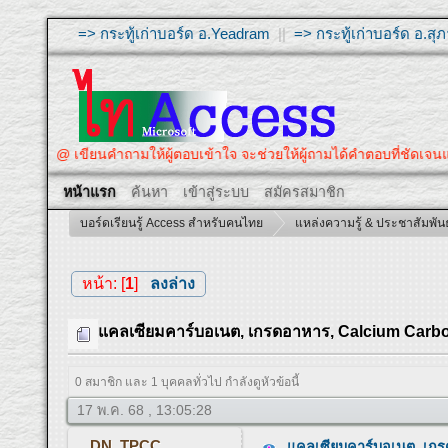
=> กระทู้เก่าบอร์ด อ.Yeadram
||
=> กระทู้เก่าบอร์ด อ.ส
@ เขียนคำถามให้ผู้ตอบเข้าใจ จะช่วยให้ผู้ถามได้คำตอบที่ชัดเ
หน้าแรก
ค้นหา
เข้าสู่ระบบ
สมัครสมาชิก
บอร์ดเรียนรู้ Access สำหรับคนไทย
แหล่งความรู้ & ประชาสัมพันธ
หน้า: [
1
]
ลงล่าง
แคลเซียมคาร์บอเนต, เกรดอาหาร, Calcium Carb
0 สมาชิก และ 1 บุคคลทั่วไป กำลังดูหัวข้อนี้
17 พ.ค. 68 , 13:05:28
DN_TPCC
แคลเซียมคาร์บอเนต, เก