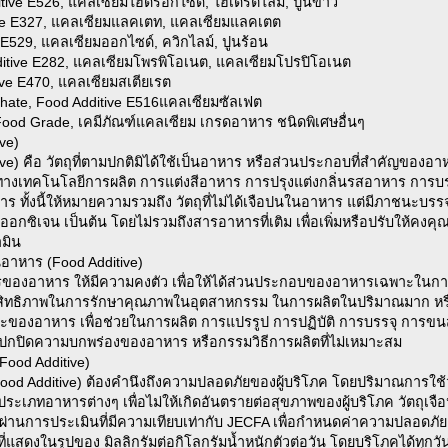
itive E526, แคลเซียมไฮดรอกไซด์, ไฮเดรตไลม์, ปูนขาว
ive E327, แคลเซียมแลคเตท, แคลเซียมแลคเตต
 E529, แคลเซียมออกไซด์, ควิกไลม์, ปูนร้อน
ditive E282, แคลเซียมโพรพิโอเนต, แคลเซียมโปรปิโอเนต
ive E470, แคลเซียมสเตียเรต
phate, Food Additive E516แคลเซียมซัลเฟต
Food Grade, เคมีภัณฑ์แคลเซียม เกรดอาหาร ชนิดพิเศษอื่นๆ
ve)
ve) คือ วัตถุที่ตามปกติมิได้ใช้เป็นอาหาร หรือส่วนประกอบที่สำคัญของอาห
างเทคโนโลยีการผลิต การแต่งสีอาหาร การปรุงแต่งกลิ่นรสอาหาร การบรรจ
ั้งนี้ให้หมายความรวมถึง วัตถุที่ไม่ได้เจือปนในอาหาร แต่มีภาชนะบรรจุ
ถุดูดออกซิเจน เป็นต้น โดยไม่รวมถึงสารอาหารที่เติม เพื่อเพิ่มหรือปรับใ
ามิน
นอาหาร (Food Additive)
ของอาหาร ให้มีความคงตัว เพื่อให้ได้ส่วนประกอบของอาหารเฉพาะในการผ
ะสิทธิภาพในการรักษาคุณภาพในอุตสาหกรรม ในการผลิตในปริมาณมาก หรื
องอาหาร เพื่อช่วยในการผลิต การแปรรูป การปฏิบัติ การบรรจุ การขนส่ง
รปกปิดความบกพร่องของอาหาร หรือกรรมวิธีการผลิตที่ไม่เหมาะสม
Food Additive)
ood Additive) ต้องคำนึงถึงความปลอดภัยของผู้บริโภค โดยปริมาณการใช้วั
เภทอาหารต่างๆ เพื่อไม่ให้เกิดอันตรายต่อสุขภาพของผู้บริโภค วัตถุเจือป
นการประเมินที่มีความเทียบเท่ากับ JECFA เพื่อกำหนดค่าความปลอดภัย (A
ี่แสดงในรูปของ มิลลิกรัมต่อกิโลกรัมน้ำหนักตัวต่อวัน โดยบริโภคได้ทุกวั