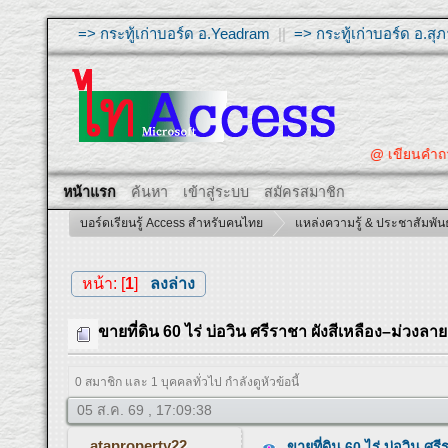
=> กระทู้เก่าบอร์ด อ.Yeadram
||
=> กระทู้เก่าบอร์ด อ.ส
@ เขียนคำถ
หน้าแรก
ค้นหา
เข้าสู่ระบบ
สมัครสมาชิก
บอร์ดเรียนรู้ Access สำหรับคนไทย
แหล่งความรู้ & ประชาสัมพันธ
หน้า: [
1
]
ลงล่าง
ขายที่ดิน 60 ไร่ บ่อวิน ศรีราชา ผังสีเหลือง–ม่ว
0 สมาชิก และ 1 บุคคลทั่วไป กำลังดูหัวข้อนี้
05 ส.ค. 69 , 17:09:38
ataproperty22
ขายที่ดิน 60 ไร่ บ่อวิน ศ