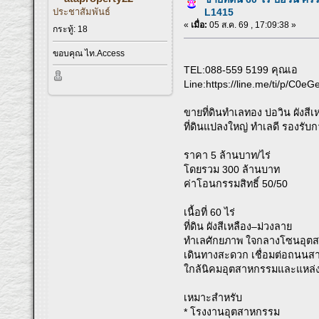
ประชาสัมพันธ์
L1415
«
เมื่อ:
05 ส.ค. 69 , 17:09:38 »
กระทู้: 18
ขอบคุณ ไท.Access
TEL:088-559 5199 คุณเอ
Line:https://line.me/ti/p/C0e
ขายที่ดินทำเลทอง บ่อวิน ผังสี
ที่ดินแปลงใหญ่ ทำเลดี รองร
ราคา 5 ล้านบาท/ไร่
โดยรวม 300 ล้านบาท
ค่าโอนกรรมสิทธิ์ 50/50
เนื้อที่ 60 ไร่
ที่ดิน ผังสีเหลือง–ม่วงลาย
ทำเลศักยภาพ ใจกลางโซนอุตส
เดินทางสะดวก เชื่อมต่อถนนส
ใกล้นิคมอุตสาหกรรมและแหล่
เหมาะสำหรับ
* โรงงานอุตสาหกรรม