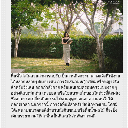
พื้นที่โล่งในสวนสามารถปรับเป็นลานกิจกรรมกลางแจ้งที่ใช้งาน
ได้หลากหลายรูปแบบ เช่น การจัดสนามหญ้าเทียมหรือหญ้าจริง
สำหรับวิ่งเล่น ออกกำลังกาย หรือเล่นเกมครอบครัวแบบง่าย ๆ
อย่างตีแบดมินตัน เตะบอล หรือโยนบาสเก็ตบอลใส่ห่วงที่ติดผนัง
ซึ่งสามารถเปลี่ยนกิจกรรมไปตามฤดูกาลและความสนใจได้
ตลอดเวลา นอกจากนี้ การจัดพื้นที่สำหรับปิกนิกช่วงเย็น โดยมี
โต๊ะสนามขนาดพอดีสำหรับนั่งกินขนมหรือดื่มน้ำผลไม้ ก็จะยิ่ง
เติมบรรยากาศให้สดชื่นเป็นพิเศษในวันที่อากาศดี