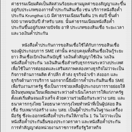
ค่าธรรมเนียมคิดเป็นสัดส่วนร้อยละตามมูลค่าของสัญญาและขึ้น
อยู่กับประเภทของการค้ำประกันสินเชื่อ เช่น บริการหนังสือค้ำ
ประกัน Krungthai LG มีค่าธรรมเนียมเริ่มต้น 1% ต่อปี ขั้นต่ำ
500 บาท/ฉบับ/ปี สำหรับ บสย. นั้นค่าธรรมเนียมหนังสือค้ำ
ประกันขึ้นอยู่กับหลายปัจจัย อาทิ ประเภทของสินเชื่อ ระยะเวลา
และวงเงินค้ำประกัน
หนังสือค้ำประกันการขอสินเชื่อใช้ได้กับการขอสินเชื่อ
ของผู้ประกอบการ SME เท่านั้น ครอบคลุมทั้งสินเชื่อเงินกู้ระยะ
ยาว สินเชื่อเบิกเงินเกินบัญชี วงเงินตั๋วสัญญาใช้เงิน วงเงิน
หนังสือค้ำประกัน วงเงินสินเชื่อสำหรับธุรกรรมระหว่างประเทศ
เพื่อใช้ในการต่อยอดและเสริมสภาพคล่องทางธุรกิจไม่ว่าจะเป็น
กิจการด้านการผลิต ค้าปลีก ค้าส่ง ธุรกิจนำเข้า ส่งออก และ
ธุรกิจด้านการบริการ นอกจากนี้ยังมีการค้ำประกันสินเชื่อ SME
เพื่อรับงานภาครัฐ ซึ่งเป็นการช่วยเหลือผู้ประกอบการรายย่อยให้
มีเงินทุนหมุนเวียนเพียงพอระหว่างดำเนินโครงการให้แก่ภาครัฐ
ตั้งแต่เริ่มต้นจนแล้วเสร็จ ด้วยความร่วมมือกันระหว่าง บสย. และ
ธนาคารกรุงไทย โดยธนาคารกรุงไทยทำหน้าที่เป็นผู้ปล่อย สิน
เชื่อ รับเหมาก่อสร้าง และ บสย. เป็นผู้ค้ำประกันในฐานะเครื่อง
มือรัฐ ซึ่งจะออกหนังสือค้ำประกันให้ภายใน 1 วัน ไม่ว่าจะเป็น
หนังสือค้ำประกันยื่นซองประกวดราคา และหนังสือค้ำประกัน
การทำสัญญาต่อหน่วยงานราชการหรือรัฐวิสาหกิจ