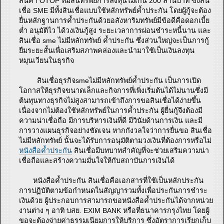
สินค้า OTOP ที่มีสินทรัพย์การลงทุนไม่เกิน 200 ล้านบาท ซึ่งสิน
เชื่อ SME มีทั้งสินเชื่อแบบใช้หลักทรัพย์ค้ำประกัน โดยผู้กู้จะต้อง
ยื่นหลักฐานการค้ำประกันด้วยอสังหาริมทรัพย์มีข้อดีคือดอกเบี้ย
ต่ำ อนุมัติไว ได้วงเงินกู้สูง ระยะเวลาการผ่อนชำระหนี้นาน และ
สินเชื่อ sme ไม่มีหลักทรัพย์ ค้ำประกัน ซึ่งส่วนใหญ่จะเป็นการกู้
ยืมระยะสั้นเพื่อเสริมสภาพคล่องและนำมาใช้เป็นเงินลงทุน
หมุนเวียนในธุรกิจ
สินเชื่อธุรกิจsmeไม่มีหลักทรัพย์ค้ำประกัน เป็นการเปิด
โอกาสให้ธุรกิจขนาดเล็กและกิจการที่เพิ่งเริ่มต้นได้ไม่นานซึ่งมี
ต้นทุนทางธุรกิจไม่สูงสามารถเข้าถึงการขอสินเชื่อได้ง่ายขึ้น
เนื่องจากไม่ต้องใช้หลักทรัพย์ในการค้ำประกัน ผู้ยื่นกู้จึงต้องมี
ความน่าเชื่อถือ มีการบริหารเงินที่ดี มีวินัยด้านการเงิน และมี
การวางแผนธุรกิจอย่างชัดเจน หากกังวลใจว่าการยื่นขอ สินเชื่อ
ไม่มีหลักทรัพย์ นั้นจะได้รับการอนุมัติตามวงเงินที่ต้องการหรือไม่
หนังสือค้ำประกัน
สินเชื่อมีบทบาทสำคัญที่จะช่วยเสริมความน่า
เชื่อถือและสร้างความมั่นใจให้กับสถาบันการเงินได้
หนังสือค้ำประกัน สินเชื่อคือเอกสารที่ใช้เป็นหลักประกัน
การปฏิบัติตามข้อกำหนดในสัญญารวมทั้งเพื่อประกันการชำระ
เงินด้วย ผู้ประกอบการสามารถขอหนังสือค้ำประกันได้จากหน่วย
งานต่าง ๆ อาทิ บสย. EXIM BANK หรือที่ธนาคารกรุงไทย โดยผู้
ขอจะต้องจ่ายค่าธรรมเนียมการให้บริการ ซึ่งอัตราการเรียกเก็บ