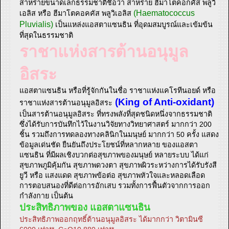
สาหร่ายขนาดเล็กธรรมชาติชื่อว่า สาหร่าย ฮีมาโตค็อกคัส พลูวิ
(Haematococcus
เอลิส หรือ ฮีมาโตคอคคัส พลูวิเอลิส
Pluvialis)
เป็นแหล่งแอสตาแซนธิน ที่อุดมสมบูรณ์และเข้มข้น
ที่สุดในธรรมชาติ
ราชาแห่งสารต้านอนุมูล
อิสระ
แอสตาแซนธิน หรือที่รู้จักกันในชื่อ ราชาแห่งแคโรทีนอยด์ หรือ
(King of Anti-oxidant)
ราชาแห่งสารต้านอนุมูลอิสระ
เป็นสารต้านอนุมูลอิสระ ที่ทรงพลังที่สุดชนิดหนึ่งจากธรรมชาติ
ซึ่งได้รับการบันทึกไว้ในงานวิจัยทางวิทยาศาสตร์ มากกว่า 200
ชิ้น รวมถึงการทดลองทางคลินิกในมนุษย์ มากกว่า 50 ครั้ง แสดง
ข้อมูลเด่นชัด ยืนยันถึงประโยชน์ที่หลากหลาย ของแอสตา
แซนธิน ที่มีผลเชิงบวกต่อสุขภาพของมนุษย์ หลายระบบ ได้แก่
สุขภาพภูมิคุ้มกัน สุขภาพดวงตา สุขภาพผิวระหว่างการได้รับรังสี
ยูวี หรือ แสงแดด สุขภาพข้อต่อ สุขภาพหัวใจและหลอดเลือด
การตอบสนองที่ดีต่อการอักเสบ รวมทั้งการฟื้นตัวจากการออก
กำลังกาย เป็นต้น
ประสิทธิภาพของ แอสตาแซนธิน
ประสิทธิภาพออกฤทธิ์ต้านอนุมูลอิสระ ได้มากกว่า วิตามินซี