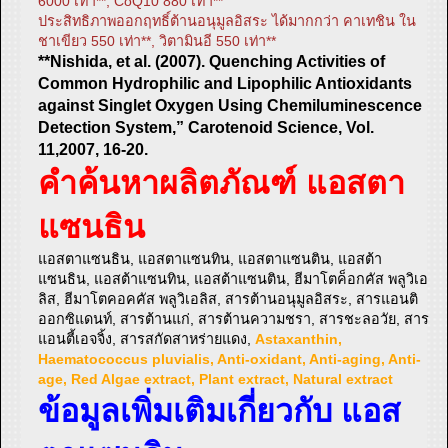
6000 เท่า**, CoQ10 880 เท่า**
ประสิทธิภาพออกฤทธิ์ต้านอนุมูลอิสระ ได้มากกว่า คาเทชิน ใน
ชาเขียว 550 เท่า**, วิตามินอี 550 เท่า**
**Nishida, et al. (2007). Quenching Activities of
Common Hydrophilic and Lipophilic Antioxidants
against Singlet Oxygen Using Chemiluminescence
Detection System,” Carotenoid Science, Vol.
11,2007, 16-20.
คำค้นหาผลิตภัณฑ์ แอสตา
แซนธิน
แอสตาแซนธิน, แอสตาแซนทิน, แอสตาแซนติน, แอสต้า
แซนธิน, แอสต้าแซนทิน, แอสต้าแซนติน, ฮีมาโตค็อกคัส พลูวิเอ
ลิส, ฮีมาโตคอคคัส พลูวิเอลิส, สารต้านอนุมูลอิสระ, สารแอนติ
ออกซิแดนท์, สารต้านแก่, สารต้านความชรา, สารชะลอวัย, สาร
แอนตี้เอจจิ้ง, สารสกัดสาหร่ายแดง,
Astaxanthin,
Haematococcus pluvialis, Anti-oxidant, Anti-aging, Anti-
age, Red Algae extract, Plant extract, Natural extract
ข้อมูลเพิ่มเติมเกี่ยวกับ แอส