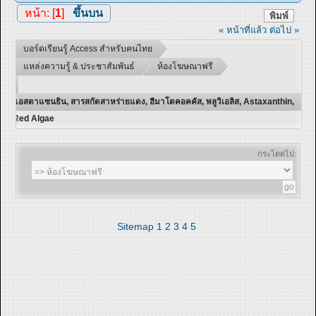
หน้า: [
1
]
ขึ้นบน
พิมพ์
« หน้าที่แล้ว
ต่อไป »
บอร์ดเรียนรู้ Access สำหรับคนไทย
แหล่งความรู้ & ประชาสัมพันธ์
ห้องโฆษณาฟรี
แอสตาแซนธิน, สารสกัดสาหร่ายแดง, ฮีมาโตคอคคัส, พลูวิเอลิส, Astaxanthin,
Red Algae
กระโดดไป:
Sitemap
1
2
3
4
5