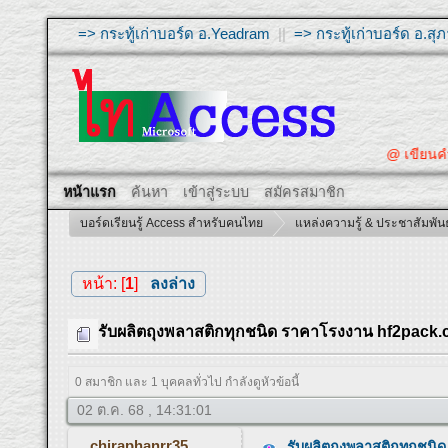
=> กระทู้เก่าบอร์ด อ.Yeadram
||
=> กระทู้เก่าบอร์ด อ.ส
@ เขียนคำถามให้ผู้ต
หน้าแรก
ค้นหา
เข้าสู่ระบบ
สมัครสมาชิก
บอร์ดเรียนรู้ Access สำหรับคนไทย
แหล่งความรู้ & ประชาสัมพันธ
หน้า: [
1
]
ลงล่าง
รับผลิตถุงพลาสติกทุกชนิด ราคาโรงงาน hf2pack
0 สมาชิก และ 1 บุคคลทั่วไป กำลังดูหัวข้อนี้
02 ต.ค. 68 , 14:31:01
chiraphanrr35
รับผลิตถุงพลาสติกทุกชน