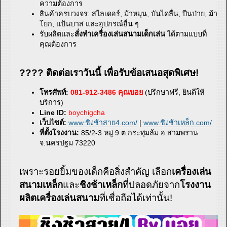
ความต้องการ
สินค้าครบวงจร: สไลเดอร์, ม้าหมุน, บันไดลื่น, ปีนป่าย, ม้า
โยก, แป้นบาส และอุปกรณ์อื่น ๆ
รับผลิตและ
สั่งทำเครื่องเล่นสนามเด็กเล่น
ได้ตามแบบที่
คุณต้องการ
???? ติดต่อเราวันนี้ เพื่อรับข้อเสนอสุดพิเศษ!
โทรศัพท์:
081-912-3486 คุณบอย
(ปรึกษาฟรี, ยินดีให้
บริการ)
Line ID:
boychigcha
เว็บไซต์:
www.ชิงช้าสาย4.com/
|
www.ชิงช้าเหล็ก.com/
ที่ตั้งโรงงาน:
85/2-3 หมู่ 9 ต.กระทุ่มล้ม อ.สามพราน
จ.นครปฐม 73220
เพราะรอยยิ้มของเด็กคือสิ่งสำคัญ เลือก
เครื่องเล่น
สนามเหล็ก
และ
ชิงช้าเหล็ก
ที่ปลอดภัยจาก
โรงงาน
ผลิตเครื่องเล่นสนาม
ที่เชื่อถือได้เท่านั้น!