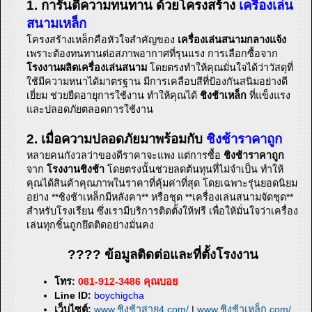
1. การันตีความทนทาน ด้วยโครงสร้าง
เครื่องเล่น
สนามเหล็ก
โครงสร้างเหล็กคือหัวใจสำคัญของ
เครื่องเล่นสนามกลางแจ้ง
เพราะต้องทนทานต่อสภาพอากาศที่รุนแรง การเลือกซื้อจาก
โรงงานผลิตเครื่องเล่นสนาม
โดยตรงทำให้คุณมั่นใจได้ว่าวัสดุที่
ใช้มีความหนาได้มาตรฐาน มีการเคลือบสีที่ป้องกันสนิมอย่างดี
เยี่ยม ช่วยยืดอายุการใช้งาน ทำให้คุณได้
ชิงช้าเหล็ก
ที่แข็งแรง
และปลอดภัยตลอดการใช้งาน
2. เมื่อความปลอดภัยมาพร้อมกับ
ชิงช้าราคาถูก
หลายคนกังวลว่าของดีราคาจะแพง แต่การซื้อ
ชิงช้าราคาถูก
จาก
โรงงานชิงช้า
โดยตรงนั้นช่วยลดต้นทุนที่ไม่จำเป็น ทำให้
คุณได้สินค้าคุณภาพในราคาที่คุ้มค่าที่สุด โดยเฉพาะรุ่นยอดนิยม
อย่าง **ชิงช้าเหล็กมีหลังคา** หรือชุด **เครื่องเล่นสนามจัดชุด**
สำหรับโรงเรียน ซึ่งเรามีบริการติดตั้งให้ฟรี เพื่อให้มั่นใจว่าเครื่อง
เล่นทุกชิ้นถูกยึดติดอย่างมั่นคง
???? ข้อมูลติดต่อและที่ตั้งโรงงาน
โทร:
081-912-3486 คุณบอย
Line ID:
boychigcha
เว็บไซต์:
www.ชิงช้าสาย4.com/
|
www.ชิงช้าเหล็ก.com/