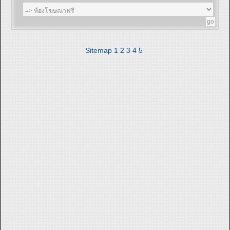
Sitemap
1
2
3
4
5