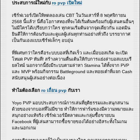
ประสบการณ์ใหม่กับ
ro pvp เปิดใหม่
เซิร์ฟเวอร์เปิดให้ทดลองเล่น CBT ในวันเสาร์ที่ 8 พฤศจิกายน
2568 นี้แล้ว! นี่คือโอกาสทองที่จะได้เริ่มต้นพร้อมกับผู้เล่นคนอื่นๆ
ไม่มีใครได้เปรียบกว่าใคร ทุกคนเริ่มต้นจากจุดเดียวกัน แอดมิน
ยินดีให้การต้อนรับและดูแลผู้เล่นทุกท่านอย่างทั่วถึง บรรยากาศ
เป็นกันเองแบบเซิร์ฟเล็กๆ อบอุ่น
ที่พิเศษกว่าใครคือระบบบอสที่เกิดเร็ว และเมื่อบอสเกิด จะเปิด
โหมด PVP ทันที! สร้างความตื่นเต้นให้กับการแย่งล่าบอสแบบเรี
ยลไทม์ นอกจากนี้ยังมีระบบตามล่าหา Stamina ได้ทั้งจาก PVP
และ MVP พร้อมกิจกรรม Battleground และทอยเต๋าที่แจก Cash
สนับสนุนผู้เล่นอย่างต่อเนื่อง
ทำไมต้องเลือก
ro เถื่อน pvp
กับเรา
Yoyo PVP มอบประสบการณ์การเล่นที่ยุติธรรมและสนุกสนาน
ด้วยของจากบอสที่ไม่มีขาย ทำให้การฟาร์มของมีความหมายและ
สนุกอย่างแท้จริง เซิร์ฟเวอร์มีตลาดและกลุ่มซื้อขายบน
Facebook ที่ผู้เล่นสามารถซื้อขายของได้อย่างอิสระทั้งในเกม
และนอกเกม