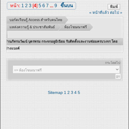
หน้า:
1
2
3
[
4
]
5
6
7
...
9
ขึ้นบน
พิมพ์
« หน้าที่แล้ว
ต่อไป »
บอร์ดเรียนรู้ Access สำหรับคนไทย
แหล่งความรู้ & ประชาสัมพันธ์
ห้องโฆษณาฟรี
ร้านภัทรนวัฒน์ บุตรพรม กระจกอลูมิเนียม รับติดตั้งและงานซ่อมครบวงจร โดย
ช่างแบงค์
กระโดดไป:
Sitemap
1
2
3
4
5