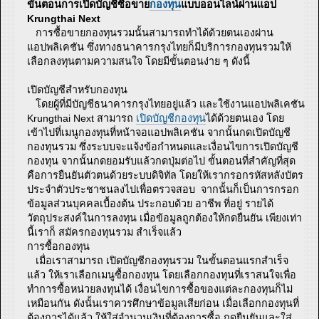
ขั้นตอนการเปิดบัญชีซื้อขาย
กองทุน
แบบออนไลน์ผ่านแอป
Krungthai Next
การซื้อขายกองทุนรวมนั้นสามารถทำได้ด้วยตนเองผ่าน
แอปพลิเคชัน ซึ่งทางธนาคารกรุงไทยก็มีบริการกองทุนรวมให้
เลือกลงทุนตามความสนใจ โดยมีขั้นตอนง่าย ๆ ดังนี้
เปิดบัญชีสำหรับกองทุน
โดยผู้ที่มีบัญชีธนาคารกรุงไทยอยู่แล้ว และใช้งานแอปพลิเคชัน
Krungthai Next สามารถ
เปิดบัญชีกองทุน
ได้ด้วยตนเอง โดย
เข้าไปที่เมนูกองทุนที่หน้าจอแอปพลิเคชัน จากนั้นกดเปิดบัญชี
กองทุนรวม ซึ่งระบบจะแจ้งข้อกำหนดและเงื่อนไขการเปิดบัญชี
กองทุน จากนั้นกดยอมรับแล้วกดปุ่มต่อไป ขั้นตอนที่สำคัญที่สุด
คือการยืนยันตัวตนด้วยระบบดิจิทัล โดยให้เรากรอกรหัสหลังบัตร
ประจำตัวประชาชนลงไปเพื่อตรวจสอบ จากนั้นก็เป็นการกรอก
ข้อมูลส่วนบุคคลเบื้องต้น ประกอบด้วย อาชีพ ที่อยู่ รายได้
วัตถุประสงค์ในการลงทุน เมื่อข้อมูลถูกต้องให้กดยืนยัน เพียงเท่า
นี้เราก็ สมัครกองทุนรวม สำเร็จแล้ว
การซื้อกองทุน
เมื่อเราสามารถ เปิดบัญชีกองทุนรวม ในขั้นตอนแรกสำเร็จ
แล้ว ให้เราเลือกเมนูซื้อกองทุน โดยเลือกกองทุนที่เราสนใจเพื่อ
ทำการซื้อหน่วยลงทุนได้ เงื่อนไขการซื้อของแต่ละกองทุนก็ไม่
เหมือนกัน ดังนั้นเราควรศึกษาข้อมูลเสียก่อน เมื่อเลือกกองทุนที่
ต้องการได้แล้ว ให้ใส่จำนวนเงินที่ต้องการซื้อ กดยืนยันและใส่