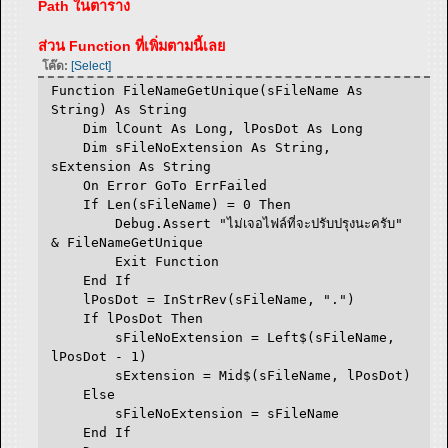
Path ในตาราง
ส่วน Function ที่เพิ่มตามนี้เลย
โค๊ด:
[Select]
Function FileNameGetUnique(sFileName As
String) As String
Dim lCount As Long, lPosDot As Long
Dim sFileNoExtension As String,
sExtension As String
On Error GoTo ErrFailed
If Len(sFileName) = 0 Then
Debug.Assert "ไม่เจอไฟล์ที่จะปรับปรุงนะครับ"
& FileNameGetUnique
Exit Function
End If
lPosDot = InStrRev(sFileName, ".")
If lPosDot Then
sFileNoExtension = Left$(sFileName,
lPosDot - 1)
sExtension = Mid$(sFileName, lPosDot)
Else
sFileNoExtension = sFileName
End If