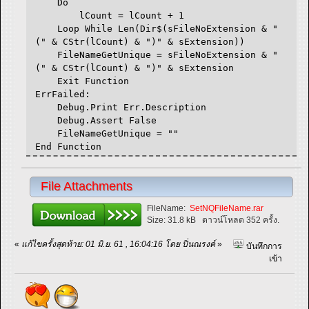
Do
lCount = lCount + 1
Loop While Len(Dir$(sFileNoExtension & "
(" & CStr(lCount) & ")" & sExtension))
FileNameGetUnique = sFileNoExtension & "
(" & CStr(lCount) & ")" & sExtension
Exit Function
ErrFailed:
Debug.Print Err.Description
Debug.Assert False
FileNameGetUnique = ""
End Function
File Attachments
FileName:
SetNQFileName.rar
Size:
31.8 kB
ดาวน์โหลด 352 ครั้ง.
«
แก้ไขครั้งสุดท้าย: 01 มิ.ย. 61 , 16:04:16 โดย ปิ่นณรงค์
»
บันทึกการ
เข้า