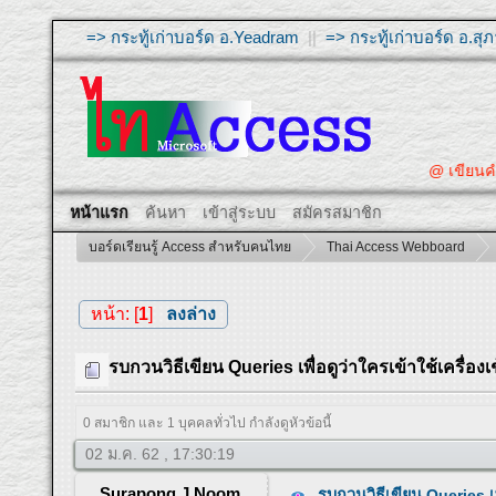
=> กระทู้เก่าบอร์ด อ.Yeadram
||
=> กระทู้เก่าบอร์ด อ.ส
@ เขียนคำถามให
หน้าแรก
ค้นหา
เข้าสู่ระบบ
สมัครสมาชิก
บอร์ดเรียนรู้ Access สำหรับคนไทย
Thai Access Webboard
หน้า: [
1
]
ลงล่าง
รบกวนวิธีเขียน Queries เพื่อดูว่าใครเข้าใช้เครื่อง
0 สมาชิก และ 1 บุคคลทั่วไป กำลังดูหัวข้อนี้
02 ม.ค. 62 , 17:30:19
Surapong J Noom
รบกวนวิธีเขียน Queries เพ