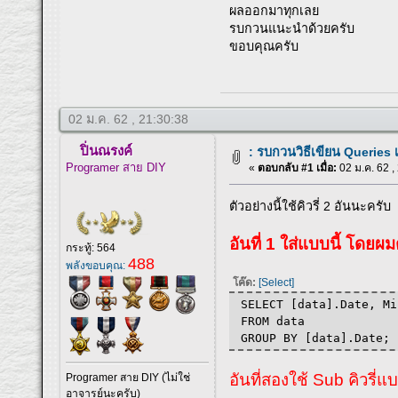
ผลออกมาทุกเลย
รบกวนแนะนำด้วยครับ
ขอบคุณครับ
02 ม.ค. 62 , 21:30:38
ปิ่นณรงค์
: รบกวนวิธีเขียน Queries เ
Programer สาย DIY
«
ตอบกลับ #1 เมื่อ:
02 ม.ค. 62 ,
ตัวอย่างนี้ใช้คิวรี่ 2 อันนะครับ
อันที่ 1 ใส่แบบนี้ โดยผม
กระทู้: 564
488
พลังขอบคุณ:
โค๊ด:
[Select]
SELECT [data].Date, Mi
FROM data
GROUP BY [data].Date;
อันที่สองใช้ Sub คิวรี่แบ
Programer สาย DIY (ไม่ใช่
อาจารย์นะครับ)