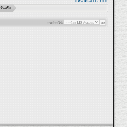
« หน้าที่แล้ว
ต่อไป »
ะวันครับ
กระโดดไป: