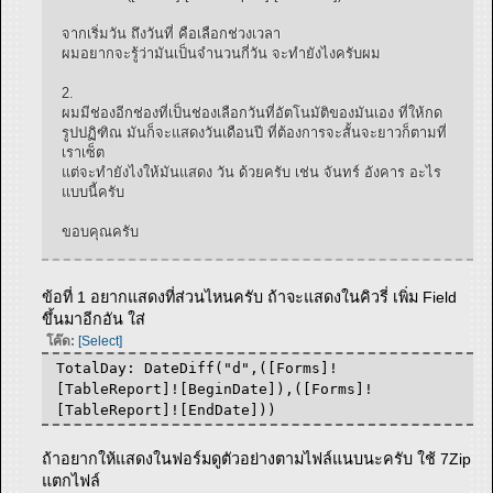
จากเริ่มวัน ถึงวันที่ คือเลือกช่วงเวลา
ผมอยากจะรู้ว่ามันเป็นจำนวนกี่วัน จะทำยังไงครับผม
2.
ผมมีช่องอีกช่องที่เป็นช่องเลือกวันที่อัตโนมัติของมันเอง ที่ให้กด
รูปปฏิฑิณ มันก็จะแสดงวันเดือนปี ที่ต้องการจะสั้นจะยาวก็ตามที่
เราเซ็ต
แต่จะทำยังไงให้มันแสดง วัน ด้วยครับ เช่น จันทร์ อังคาร อะไร
แบบนี้ครับ
ขอบคุณครับ
ข้อที่ 1 อยากแสดงที่ส่วนไหนครับ ถ้าจะแสดงในคิวรี่ เพิ่ม Field
ขึ้นมาอีกอัน ใส่
โค๊ด:
[Select]
TotalDay: DateDiff("d",([Forms]!
[TableReport]![BeginDate]),([Forms]!
[TableReport]![EndDate]))
ถ้าอยากให้แสดงในฟอร์มดูตัวอย่างตามไฟล์แนบนะครับ ใช้ 7Zip
แตกไฟล์