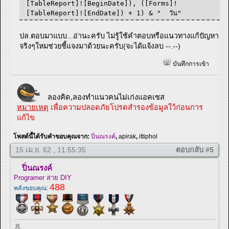
[TableReport]![BeginDate]), ([Forms]!
[TableReport]![EndDate]) + 1) & " วัน"
ปล.ตอบมาแบบ...อ่านะครับ ไม่รู้ใช้คำตอบหรือแนวทางแก้ปัญหา
จริงๆใหมช่วยชี้แจงมาด้วยนะครับ(จะได้แจ้งลบ --.--)
บันทึกการเข้า
ลองคิด,ลองทำแนวคนไม่เก่งแอคเซส
หมายเหตุ
เพื่อความปลอดภัยโปรดสำรองข้อมูลใว้ก่อนการ
แก้ไข
โพสต์นี้ได้รับคำขอบคุณจาก:
ปิ่นณรงค์
,
apirak
,
ittiphol
15 เม.ย. 62 , 11:55:35
ตอบกลับ #5
ปิ่นณรงค์
Programer สาย DIY
488
พลังขอบคุณ: