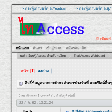
=> กระทู้เก่าบอร์ด อ.Yeadram
||
=> กระทู้เก่าบอร์ด อ.ส
@ เขียนคำถามใ
หน้าแรก
ค้นหา
เข้าสู่ระบบ
สมัครสมาชิก
บอร์ดเรียนรู้ Access สำหรับคนไทย
Thai Access Webboard
หน้า: [
1
]
ลงล่าง
คิวรี่ข้อมูลจากtextboxค้นหาช่วงวันที่ และฟิลด์อื่น
0 สมาชิก และ 1 บุคคลทั่วไป กำลังดูหัวข้อนี้
22 ก.ค. 62 , 13:21:24
Earth
คิวรี่ข้อมูลจากtextboxค้นห