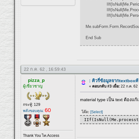
IIf(IsNull(Me.PeriodDateEn
IIf(IsNull(Me.ProcessNo),
IIf(IsNull(Me.Person), Tru
Me.subForm.Form.RecordSourc
End Sub
22 ก.ค. 62 , 16:59:43
pizza_p
: คิวรี่ข้อมูลจากtextboxค้
ผู้เชี่ยวชาญ
«
ตอบกลับ #3 เมื่อ:
22 ก.ค. 62 
material type เป็น text ต้องแก้
กระทู้: 129
60
พลังขอบคุณ:
โค๊ด:
[Select]
IIf(IsNull(Me.processt
Thank You ไท.Access