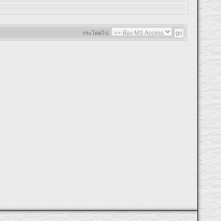
กระโดดไป: