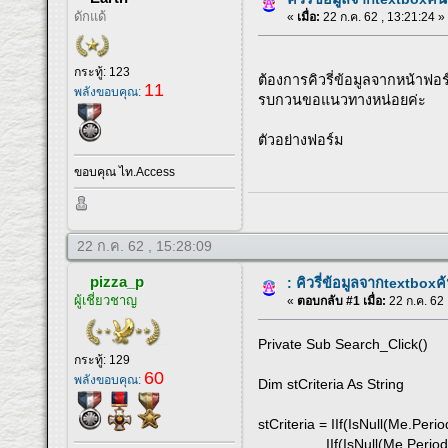
ดักแด้
«
เมื่อ:
22 ก.ค. 62 , 13:21:24 »
กระทู้: 123
ต้องการคิวรี่ข้อมูลจากหน้าฟอร์ม
11
พลังขอบคุณ:
รบกวนขอแนวทางหน่อยค่ะ
ตัวอย่างฟอร์ม
ขอบคุณ ไท.Access
22 ก.ค. 62 , 15:28:09
pizza_p
: คิวรี่ข้อมูลจากtextboxค้
ผู้เชี่ยวชาญ
«
ตอบกลับ #1 เมื่อ:
22 ก.ค. 62 
Private Sub Search_Click()
กระทู้: 129
60
พลังขอบคุณ:
Dim stCriteria As String
stCriteria = IIf(IsNull(Me.Peri
IIf(IsNull(Me.PeriodDateEnd