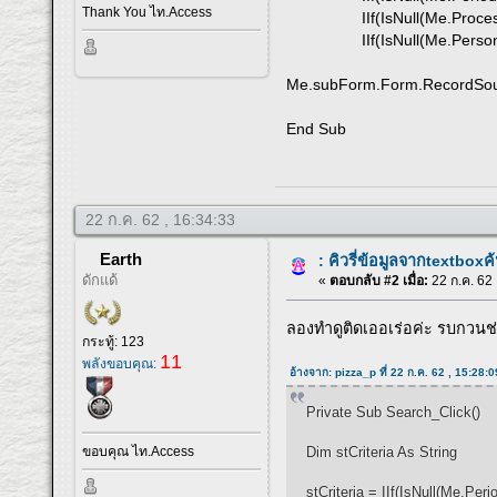
Thank You ไท.Access
IIf(IsNull(Me.ProcessNo), 
IIf(IsNull(Me.Person), Tru
Me.subForm.Form.RecordSource
End Sub
22 ก.ค. 62 , 16:34:33
Earth
: คิวรี่ข้อมูลจากtextboxค้
ดักแด้
«
ตอบกลับ #2 เมื่อ:
22 ก.ค. 62 
ลองทำดูติดเออเร่อค่ะ รบกวนช
กระทู้: 123
11
พลังขอบคุณ:
อ้างจาก: pizza_p ที่ 22 ก.ค. 62 , 15:28:0
Private Sub Search_Click()
ขอบคุณ ไท.Access
Dim stCriteria As String
stCriteria = IIf(IsNull(Me.Per