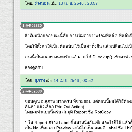
โดย:
ง่วงนอน
13 เม.ย. 2546 , 23:57
เมื่อ:
1 @R02330
สิ่งที่ผมนึกออกขณะนี้คือ การเพิ่มตารางพร้อมฟีลด์ 2 ฟีลด
โดยให้ตั้งค่าให้เป็น ต้นฉบับ ไว้เป็นค่าตั้งต้น แล้วเปลี่ยนไปเ
ตรงนี้เป็นแนวทางนะครับ แล้วอาจใช้ DLookup() เข้ามาช
ลองดูครับ
โดย:
สุภาพ
14 เม.ย. 2546 , 00:52
เมื่อ:
2 @R02530
ขอบคุณ อ.สุภาพ มากครับ ที่ช่วยตอบ แต่ตอนนี้ผมได้วิธีต้องก
ค้นหา แล้วเลือก PrintOut Action)
โดยผมทำแบบนี้ครับ สมมุติ Report ชื่อ RptCopy
1.ใน Report สร้าง Label ขึ้นมาหนึ่งอันเขียนอะไรก็ได้ แล้วตั้
เป็น No เพื่อเวลา Preview จะได้ไม่เห็น สมมุติ Label ชื่อ Lb