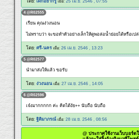
โดย:
เด็กอยากรู้
25 เม.ย. 2546 , 07:55
เมื่อ:
4 @R02555
เรียน คุณง่วงนอน
ไม่ทราบว่า จะขอทำตัวอย่างเล็กให้ดูพอล่อน้ำย่อยได้หรือเปล
โดย:
ศรี-นคร
26 เม.ย. 2546 , 13:23
เมื่อ:
5 @R02577
นำมาส่งให้แล้ว ขอรับ
โดย:
ง่วงนอน
27 เม.ย. 2546 , 14:05
เมื่อ:
6 @R02596
เจ๋งมากกกกก ค่ะ คิดได้งัย++ นับถือ นับถือ
โดย:
ฐิติมาภรณ์
28 เม.ย. 2546 , 08:56
เมื่อ:
@ ประกาศใช้งานเว็บบอ
แล้วจะใส่ลิ้งอ้างอิงมาที