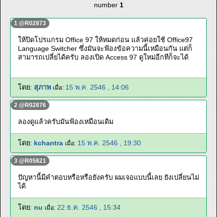
number
1
1 @R02873
ให้ปิดโปรแกรม Office 97 ให้หมดก่อน แล้วค่อยใช้ Office97
Language Switcher ซึ่งมันจะฟ้องข้อความนี้เหมือนกัน แต่ก็
สามารถเปลี่ยได้ครับ ลองเปิด Access 97 ดูใหม่อีกทีก็จะได้
โดย:
สุภาพ
15 พ.ค. 2546 , 14:06
เมื่อ:
2 @R02876
ลองดูแล้วครับมันฟ้องเหมือนเดิม
โดย:
kchantra
15 พ.ค. 2546 , 19:30
เมื่อ:
3 @R05821
ปัญหานี้มีคำตอบหรือหรือยังครับ ผมเจอแบบนี้เลย ยังเปลี่ยนไม่
ได้
โดย:
nu
22 ธ.ค. 2546 , 15:34
เมื่อ: