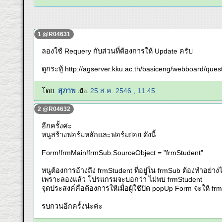
1 @R04631
ลองใช้ Requery กับส่วนที่ต้องการให้ Update ครับ
ดูกระทู้ http://agserver.kku.ac.th/basiceng/webboard/qu
โดย:
สุภาพ
25 ส.ค. 2546 , 11:45
เมื่อ:
2 @R04632
อีกครั้งค่ะ
หนูสร้างฟอร์มหลักและฟอร์มย่อย ดังนี้
Form!frmMain!frmSub.SourceObject = "frmStudent"
หนูต้องการอ้างถึง frmStudent ที่อยู่ใน frmSub ต้องทำอย่าง
เพราะลองแล้ว โปรแกรมจะบอกว่า ไม่พบ frmStudent
จุดประสงค์คือต้องการให้เมื่อผู้ใช้ปิด popUp Form จะให้ fr
รบกวนอีกครั้งน่ะค่ะ