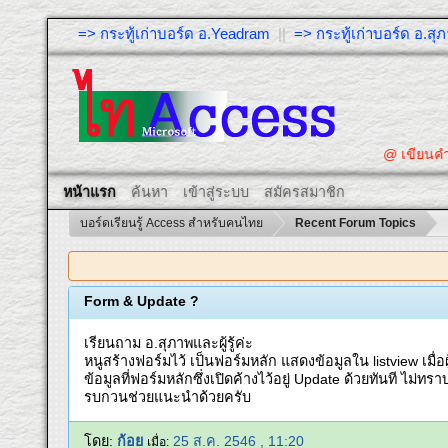
=> กระทู้เก่าบอร์ด อ.Yeadram
||
=> กระทู้เก่าบอร์ด อ.ส
@ เขียนคำถา
หน้าแรก
ค้นหา
เข้าสู่ระบบ
สมัครสมาชิก
บอร์ดเรียนรู้ Access สำหรับคนไทย
Recent Forum Topics
Form & Update ?
เรียนถาม อ.สุภาพและผู้รู้ค่ะ
หนูสร้างฟอร์มไว้ เป็นฟอร์มหลัก แสดงข้อมูลใน listview เมื่อผ
ข้อมูลที่ฟอร์มหลักซึ่งเปิดค้างไว้อยู่ Update ด้วยทันที ไม่ท
รบกวนช่วยแนะนำด้วยครับ
โดย:
ก้อย
25 ส.ค. 2546 , 11:20
เมื่อ: