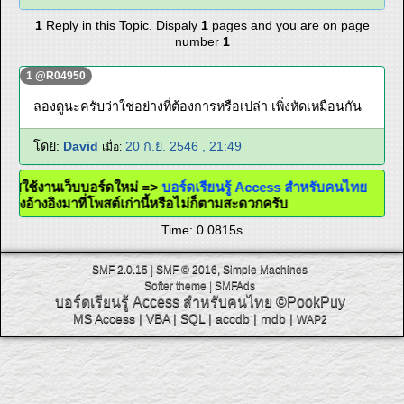
1
Reply in this Topic. Dispaly
1
pages and you are on page
number
1
1 @R04950
ลองดูนะครับว่าใช่อย่างที่ต้องการหรือเปล่า เพิ่งหัดเหมือนกัน
โดย:
David
20 ก.ย. 2546 , 21:49
เมื่อ:
กาศใช้งานเว็บบอร์ดใหม่ =>
บอร์ดเรียนรู้ Access สำหรับคนไทย
ใส่ลิ้งอ้างอิงมาที่โพสต์เก่านี้หรือไม่ก็ตามสะดวกครับ
Time: 0.0815s
SMF 2.0.15
|
SMF © 2016
,
Simple Machines
Softer theme
|
SMFAds
บอร์ดเรียนรู้ Access สำหรับคนไทย
©PookPuy
MS Access
|
VBA
|
SQL
|
accdb
|
mdb
|
WAP2