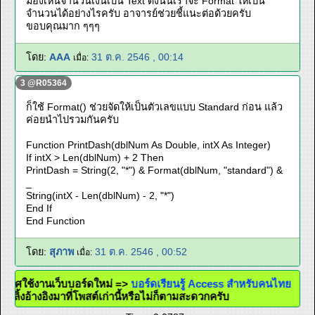
มองเห็นจำนวนเงินเป็น Text ดังนั้นเราจะ Format ให้เป็น
จำนวนได้อย่างไรครับ อาจารย์ช่วยชี้แนะต่อด้วยครับ
ขอบคุณมาก ๆๆๆ
โดย:
AAA
31 ต.ค. 2546 , 00:14
เมื่อ:
3 @R05364
ก็ใช้ Format() ช่วยจัดให้เป็นตัวเลขแบบ Standard ก่อน แล้ว
ค่อยนำไปรวมกันครับ
Function PrintDash(dblNum As Double, intX As Integer)
If intX > Len(dblNum) + 2 Then
PrintDash = String(2, "*") & Format(dblNum, "standard") &
_
String(intX - Len(dblNum) - 2, "*")
End If
End Function
โดย:
สุภาพ
31 ต.ค. 2546 , 00:52
เมื่อ:
ะกาศใช้งานเว็บบอร์ดใหม่ =>
บอร์ดเรียนรู้ Access สำหรับคนไทย
ะใส่ลิ้งอ้างอิงมาที่โพสต์เก่านี้หรือไม่ก็ตามสะดวกครับ