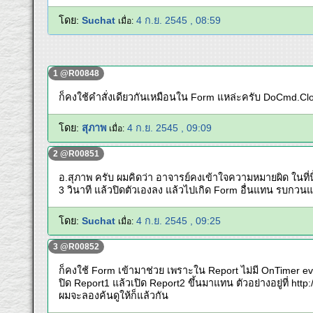
โดย:
Suchat
4 ก.ย. 2545 , 08:59
เมื่อ:
1 @R00848
ก็คงใช้คำสั่งเดียวกันเหมือนใน Form แหล่ะครับ DoCmd.Clo
โดย:
สุภาพ
4 ก.ย. 2545 , 09:09
เมื่อ:
2 @R00851
อ.สุภาพ ครับ ผมคิดว่า อาจารย์คงเข้าใจความหมายผิด ในที่นี
3 วินาที แล้วปิดตัวเองลง แล้วไปเกิด Form อื่นแทน รบกว
โดย:
Suchat
4 ก.ย. 2545 , 09:25
เมื่อ:
3 @R00852
ก็คงใช้ Form เข้ามาช่วย เพราะใน Report ไม่มี OnTimer ev
ปิด Report1 แล้วเปิด Report2 ขึ้นมาแทน ตัวอย่างอยู่ที่ http:
ผมจะลองค้นดูให้ก็แล้วกัน