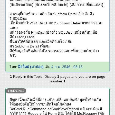
คัดลอกการเปลี่ยนแปลของคุณไปคลิปบอร์ด..."
[บันทึกระเบียน] [คัดลอกไปคลิปบอร์ด] [เลิกการเปลี่ยนแปลง]
สาเหตุที่เกิดข้อความคือ ใน Subform Detail อ้างถึง คิว
รี่ SQLDisc
เมื่อตัวแล้วในช่อง Disc1 ของSubForm Detail มากกว่า 1 จะ
แสดง
หน้าจอฟอร์ม FrmDisc (อ้างถึง SQLDisc เหมือนกัน) เพื่อ
คีย์ Disc2,Disc3
ขึ้นมาให้คีย์ตัวเลข และเมื่อคีย์เสร็จ กลับ
มา Subform Detail เพื่อจะ
คีย์ข้อมูลในฟิลล์ต่อไปโปรแกรมจะแสดงข้อความดังกล่าว
ครับ
โดย:
มือใหม่ (มาบ่อย)
4 ก.พ. 2546 , 08:13
เมื่อ:
1
Reply in this Topic. Dispaly
1
pages and you are on page
number
1
1 @R01432
ปัญหานี้จะเกิดเมื่อมีการแก้ไขเปลี่ยนแปลงข้อมูลซ้ำซ้อนกัน
ให้ลองบังคับให้มีการบันทึกโดยใช้คำสั่ง
DoCmd.RunCommand acCmdSaveRecord แล้วอาจต้องมี
การทำการ Requery ใน Form ด้วย โดยใช้ Me.Requery เพื่อ