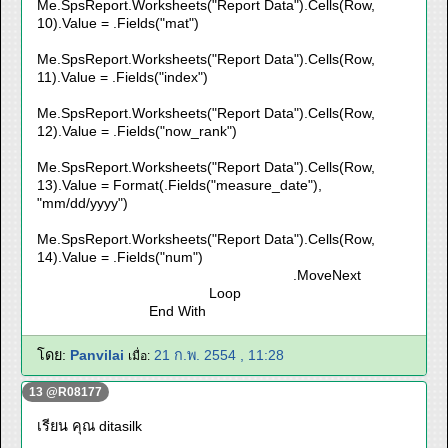
Me.SpsReport.Worksheets("Report Data").Cells(Row,
10).Value = .Fields("mat")
Me.SpsReport.Worksheets("Report Data").Cells(Row,
11).Value = .Fields("index")
Me.SpsReport.Worksheets("Report Data").Cells(Row,
12).Value = .Fields("now_rank")
Me.SpsReport.Worksheets("Report Data").Cells(Row,
13).Value = Format(.Fields("measure_date"),
"mm/dd/yyyy")
Me.SpsReport.Worksheets("Report Data").Cells(Row,
14).Value = .Fields("num")
.MoveNext
Loop
End With
โดย:
Panvilai
21 ก.พ. 2554 , 11:28
เมื่อ:
13 @R08177
เรียน คุณ ditasilk