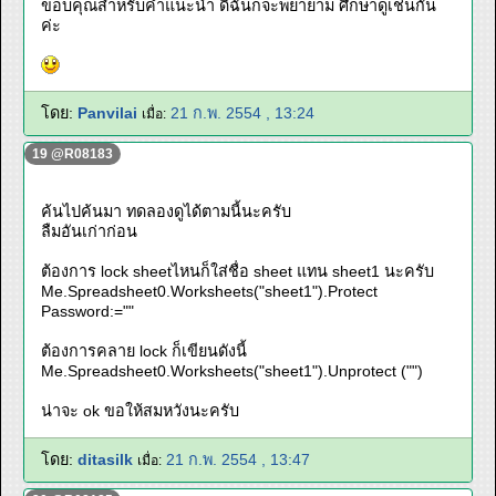
ขอบคุณสำหรับคำแนะนำ ดิฉันก็จะพยายาม ศึกษาดูเช่นกัน
ค่ะ
โดย:
Panvilai
21 ก.พ. 2554 , 13:24
เมื่อ:
19 @R08183
ค้นไปค้นมา ทดลองดูได้ตามนี้นะครับ
ลืมอันเก่าก่อน
ต้องการ lock sheetไหนก็ใส่ชื่อ sheet แทน sheet1 นะครับ
Me.Spreadsheet0.Worksheets("sheet1").Protect
Password:=""
ต้องการคลาย lock ก็เขียนดังนี้
Me.Spreadsheet0.Worksheets("sheet1").Unprotect ("")
น่าจะ ok ขอให้สมหวังนะครับ
โดย:
ditasilk
21 ก.พ. 2554 , 13:47
เมื่อ: