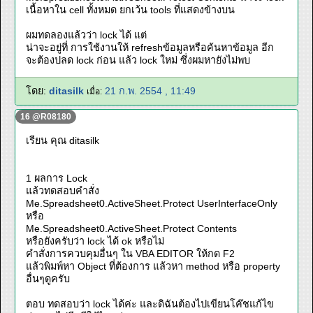
เนื้อหาใน cell ทั้งหมด ยกเว้น tools ที่แสดงข้างบน
ผมทดลองแล้วว่า lock ได้ แต่
น่าจะอยู่ที่ การใช้งานให้ refreshข้อมูลหรือค้นหาข้อมูล อีก
จะต้องปลด lock ก่อน แล้ว lock ใหม่ ซึ่งผมหายังไม่พบ
โดย:
ditasilk
21 ก.พ. 2554 , 11:49
เมื่อ:
16 @R08180
เรียน คุณ ditasilk
1 ผลการ Lock
แล้วทดสอบคำสั่ง
Me.Spreadsheet0.ActiveSheet.Protect UserInterfaceOnly
หรือ
Me.Spreadsheet0.ActiveSheet.Protect Contents
หรือยังครับว่า lock ได้ ok หรือไม่
คำสั่งการควบคุมอื่นๆ ใน VBA EDITOR ให้กด F2
แล้วพิมพ์หา Object ที่ต้องการ แล้วหา method หรือ property
อื่นๆดูครับ
ตอบ ทดสอบว่า lock ได้ค่ะ และดิฉันต้องไปเขียนโค๊ชแก้ไข