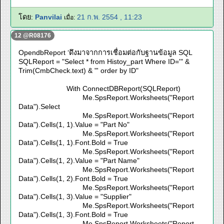
โดย:
Panvilai
21 ก.พ. 2554 , 11:23
เมื่อ:
12 @R08176
OpendbReport ‘ดึงมาจากการเชื่อมต่อกับฐานข้อมูล SQL
SQLReport = "Select * from Histoy_part Where ID='" &
Trim(CmbCheck.text) & "' order by ID"
With ConnectDBReport(SQLReport)
Me.SpsReport.Worksheets("Report
Data").Select
Me.SpsReport.Worksheets("Report
Data").Cells(1, 1).Value = "Part No"
Me.SpsReport.Worksheets("Report
Data").Cells(1, 1).Font.Bold = True
Me.SpsReport.Worksheets("Report
Data").Cells(1, 2).Value = "Part Name"
Me.SpsReport.Worksheets("Report
Data").Cells(1, 2).Font.Bold = True
Me.SpsReport.Worksheets("Report
Data").Cells(1, 3).Value = "Supplier"
Me.SpsReport.Worksheets("Report
Data").Cells(1, 3).Font.Bold = True
Me.SpsReport.Worksheets("Report