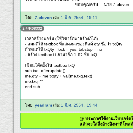
ขอบคุณครับ นาย 7-eleven
โดย:
7-eleven
1 มี.ค. 2554 , 19:11
เมื่อ:
2 @R08332
เวลาสร้างฟอร์ม (ใช้วิซาร์ดพาสร้างก็ได้)
- สมมติให้ textbox ที่แสดงผลของฟิลด์ qty ชื่อว่า txQty
กำหนดให้ txQty lock = yes, tabstop = no
- สร้าง textbox เปล่ามาอีก 1 ตัว ชื่อ txQ
เขียนโค้ดฝั้งใน textbox txQ
sub txq_afterupdate()
me.qty = me.txqty + val(me.txq.text)
me.txq=""
end sub
โดย:
yeadram
1 มี.ค. 2554 , 19:44
เมื่อ:
@ ประกาศใช้งานเว็บบอ
แล้วจะใส่ลิ้งอ้างอิงมาที่