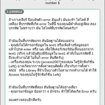
number
1
1 @R09512
ถ้าเราเคลียร์ ป๊อบอัพตัว error มันแล้ว มันจะทำ ไฮไลท์ สี
เหลือง ที่บรรทัดที่เกิด error ในที่นี้ ของคุณมีคำสั่งอยู่เพียง สอง
บรรทัด ไม่ทราบว่า มัน ไฮไลท์ที่บรรทัดไหนครับ?
ถ้ามันเป็นที่บรรทัดแรก สันนิษฐานได้สองอย่าง
- คุณยังไม่ได้กรอกข้อมูลใน text1 หรือเพิ่งล้างข้อมูลออก
แล้วไปกด enter หรือ tab เพื่อให้เคอร์เซอร์มันเลื่อนออกจาก
text1 (จริงๆ แล้วมันต้องมีข้อมูลใน text1 คำสั่งในบรรทัดที่ 1
ถึงจะทำงานได้ ไม่งั้นก็ error ทันทีครับ)
- เครื่องของคุณ ระบบ (access2007)ของคุณ ไม่รู้จักฟังก์ชั่น
Left() อาจเกิดจากการตั้งค่าตอนติดตั้ง เกี่ยวกับการตั้งค่า
ANSI หรือ Library ที่จำเป็นบางตัวไม่สามารถทำงานได้ ทำให้
Access ของคุณไม่รู้จักฟังก์ชั่น Left()
ถ้ามันเป็นที่บรรทัดที่สอง สันนิษฐานได้อย่างเดียว
- คุณกรอกข้อมูล น้อยกว่า 4 อักขระ ทำให้โค้ดเกิด Error ครับ
ลองตรวจสอบอีกทีครับ