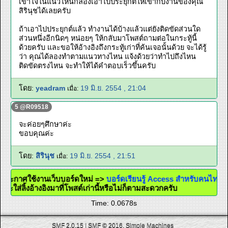
เข้าใจในแนวไหนก็ลองเอาไปประยุกต์ให้เข้ากับงานของคุณ
สิรินุชได้เลยครับ
ถ้าเอาไปประยุกต์แล้ว ทำงานได้บ้างแล้วแต่ยังติดขัดส่วนใด
ส่วนหนึ่งอีกนิดๆ หน่อยๆ ให้กลับมาโพสต์ถามต่อในกระทู้นี้
ด้วยครับ และขอให้อ้างอิงถึงกระทู้เก่าที่ค้นเจอนั้นด้วย จะได้รู้
ว่า คุณได้ลองทำตามแนวทางไหน แจ้งด้วยว่าทำไปถึงไหน
ติดขัดตรงไหน จะทำให้ได้คำตอบเร็วขึ้นครับ
โดย:
yeadram
19 มิ.ย. 2554 , 21:04
เมื่อ:
5 @R09518
จะค่อยๆศึกษาค่ะ
ขอบคุณค่ะ
โดย:
สิรินุช
19 มิ.ย. 2554 , 21:51
เมื่อ:
@ ประกาศใช้งานเว็บบอร์ดใหม่ =>
บอร์ดเรียนรู้ Access สำหรับคนไท
แล้วจะใส่ลิ้งอ้างอิงมาที่โพสต์เก่านี้หรือไม่ก็ตามสะดวกครับ
Time: 0.0678s
SMF 2.0.15
|
SMF © 2016
,
Simple Machines