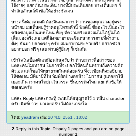
ผมเคาะวรรค เว้นบรรทัด เพื่อให้อ่านได้ใจความง่าย คิดตาม
ได้ง่ายๆ แยกเป็นประเด็น บางที่มีประเด็นย่อย ประเด็นแยก ก็
ทำสัญลักษณ์หัวข้อให้อย่างชัดเจน
บางครั้งต้องสมมติ ต้องจินตนาการว่างานของคุณวางอยู่ตรง
หน้าผม ผมเห็นผมรู้ว่าคอนโทรลตัวนี้ ฟิลด์นี้ ชื่ออะไรเป็นอะไร
ชนิดข้อมูลเป็นแบบไหน ทั้งๆ ที่ความจริงแล้วผมไม่ได้รู้ไม่ได้
เห็นของจริงเลย แต่ก็ยังพยายามจะจินตนาการตามที่คำถาม
ตั้งๆ กันมา บอกตรงๆ ครับ ผมพยายามจะช่วยจริง อยากช่วย
อยากบอก ฟรีๆ เลย ท่านผู้รู้อื่นๆ ก็เช่นกัน
เข้าใจในเบื้องต้นเหมือนกันครับว่า ทักษะการสื่อสารของ
แต่ละคนไม่เท่ากัน ในการที่จะบอกให้คนอื่นทราบถึงความคิด
ตัวเอง แต่ก็ขอให้พยายามกันหน่อยครับ ที่จะเขียนที่จะอธิบาย
ให้ชัดเจน มีที่มามีที่ไป พิมพ์ผิดบ้างตกบ้าง ไม่ว่ากัน (แต่อย่าให้
เยอะเกิน เราคนไทย) เว้นวรรค ขึ้นบรรทัดใหม่ แยกหัวข้อให้
ชัดเจนครับ
แต่ละ Reply แต่ละกระทู้ ระบบได้อนุญาตไว้ 1 หมื่น character
ครับ พิมพ์ยาวๆ มาเลยครับ ไม่ต้องเกรงใจ
โดย:
yeadram
20 พ.ย. 2551 , 18:02
เมื่อ:
2
Reply in this Topic. Dispaly
1
pages and you are on page
number
1