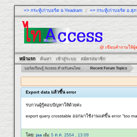
=> กระทู้เก่าบอร์ด อ.Yeadram
||
=> กระทู้เก่าบอร์ด อ.ส
@ เขียนคำถามให้ผู
หน้าแรก
ค้นหา
เข้าสู่ระบบ
สมัครสมาชิก
บอร์ดเรียนรู้ Access สำหรับคนไทย
Recent Forum Topics
Export data แล้วขึ้น error
รบกวนผู้รู้ตอบปัญหาให้ด้วยค่ะ
export query crosstable ออกมาใช้งานแต่ขึ้น error "too ma
โดย:
jaa
5 ต.ค. 2554 , 13:09
เมื่อ: