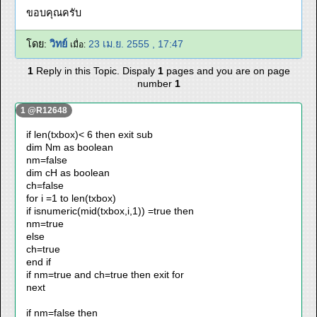
ขอบคุณครับ
โดย:
วิทย์
23 เม.ย. 2555 , 17:47
เมื่อ:
1
Reply in this Topic. Dispaly
1
pages and you are on page
number
1
1 @R12648
if len(txbox)< 6 then exit sub
dim Nm as boolean
nm=false
dim cH as boolean
ch=false
for i =1 to len(txbox)
if isnumeric(mid(txbox,i,1)) =true then
nm=true
else
ch=true
end if
if nm=true and ch=true then exit for
next
if nm=false then